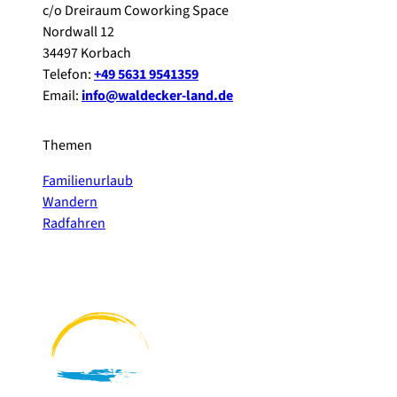
c/o Dreiraum Coworking Space
Nordwall 12
34497 Korbach
Telefon:
+49 5631 9541359
Email:
info@waldecker-land.de
Themen
Familienurlaub
Wandern
Radfahren
F
P
Y
I
a
i
o
n
c
n
u
s
e
t
t
t
b
e
u
a
o
r
b
g
o
e
e
r
k
s
a
t
m