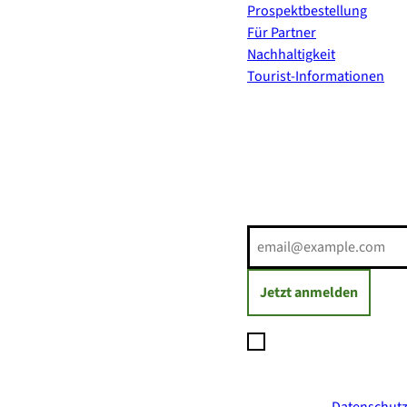
Prospektbestellung
Für Partner
Nachhaltigkeit
Tourist-Informationen
Erholung direkt ins Postf
E-Mail-Adresse
(Erforderli
Jetzt anmelden
Ich möchte den Newsl
Daten zum Versand des
jederzeit mit Wirkung