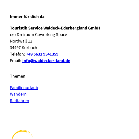
Immer für dich da
Touristik Service Waldeck-Ederbergland GmbH
c/o Dreiraum Coworking Space
Nordwall 12
34497 Korbach
Telefon:
+49 5631 9541359
Email:
info@waldecker-land.de
Themen
Familienurlaub
Wandern
Radfahren
F
P
Y
I
a
i
o
n
c
n
u
s
e
t
t
t
b
e
u
a