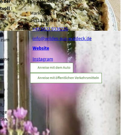
n der
Pächter/Betreiber
tvoll
Marktplatz 6
34513
Waldeck
+49 5623 9336226
u.
info@wildes-aus-waldeck.de
e zum
Website
gerne
Instagram
Anreise mit dem Auto
Anreise mit öffentlichen Verkehrsmitteln
t,
ange
ten.