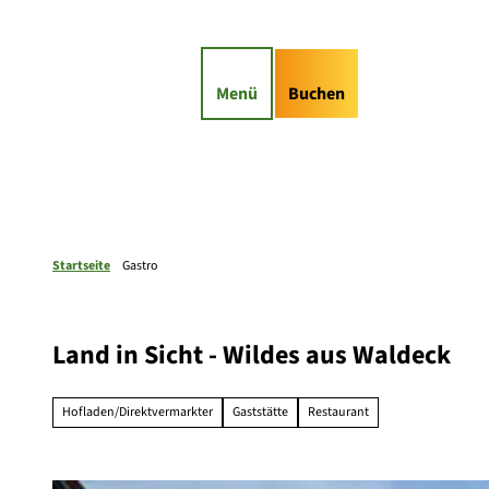
Z
u
gs-Highlights
Kontaktformular
m
I
Suche
Service
Menü
Buchen
n
h
a
l
t
Startseite
Gastro
Land in Sicht - Wildes aus Waldeck
Hofladen/Direktvermarkter
Gaststätte
Restaurant