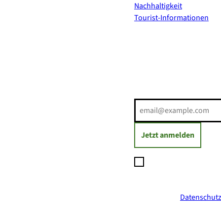
Nachhaltigkeit
Tourist-Informationen
Erholung direkt ins Postf
E-Mail-Adresse
(Erforderli
Jetzt anmelden
Ich möchte den Newsl
Daten zum Versand des
jederzeit mit Wirkung
ich in der
Datenschutz