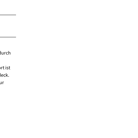
 durch
t ist
deck.
ur