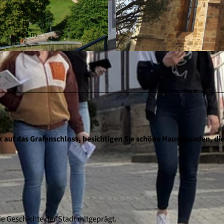
995 m
6 m
404 m
© Edersee | Deine Region: wild, bunt, gesund.
 auf das Grafenschloss, besichtigen Sie schöne Hausfassaden, di
 Geschichte der Stadt mitgeprägt.