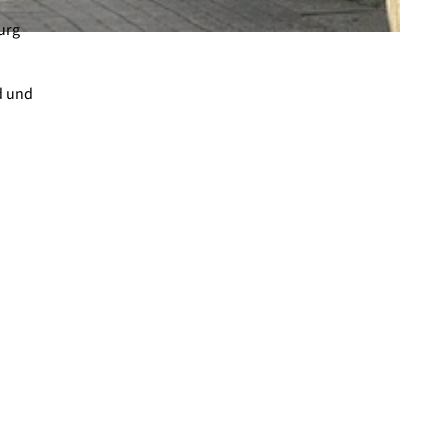
urg
d und