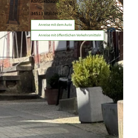
Kontaktdaten
34513
Waldeck
Anreise mit dem Auto
Anreise mit öffentlichen Verkehrsmitteln
e