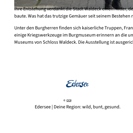
Ihre Entstehung verdankt die Stadt Waldeck einem Ritter, d
© Leonie Mimpen-Becker, Edersee | Deine Region: wild, bunt, gesund. |
CC-BY-SA
baute. Was hat das trutzige Gemäuer seit seinem Bestehen ni
Unter den Burgherren finden sich kaiserliche Truppen, F
einige Kriegswerkzeuge im Burgmuseum erinnern an die unru
Museums von Schloss Waldeck. Die Ausstellung ist ausgeric
©
CC0
Edersee | Deine Region: wild, bunt, gesund.