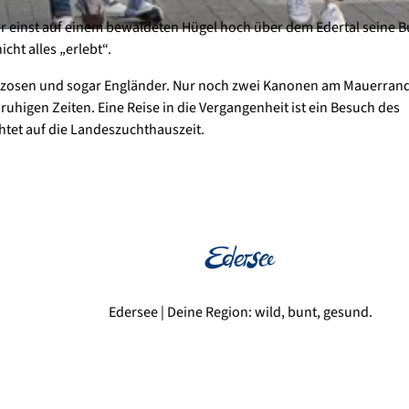
er einst auf einem bewaldeten Hügel hoch über dem Edertal seine B
cht alles „erlebt“.
ranzosen und sogar Engländer. Nur noch zwei Kanonen am Mauerran
higen Zeiten. Eine Reise in die Vergangenheit ist ein Besuch des
htet auf die Landeszuchthauszeit.
Edersee | Deine Region: wild, bunt, gesund.