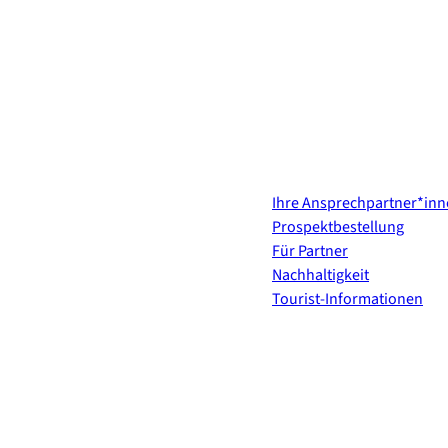
Kontakt & Services
Ihre Ansprechpartner*in
Prospektbestellung
Für Partner
Nachhaltigkeit
Tourist-Informationen
Erholung direkt ins Postf
E-Mail-Adresse
(Erforderli