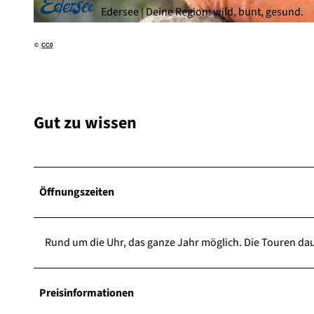
Edersee | Deine Region: wild, bunt, gesund.
© NIGHT & DAY LIVE / SEGYTOUR, NIGHT & DAY LIVE / SEGYTOUR |
CC-BY-ND
©
CC0
Gut zu wissen
Öffnungszeiten
Rund um die Uhr, das ganze Jahr möglich. Die Touren dau
Preisinformationen