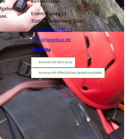
see
Kontaktdaten
ufgaben
Eisenbergweg 13
see.
35066
Frankenberg (Eder)
+49 6451 250 42 23
info@segytour.de
Website
Anreise mit dem Auto
Anreise mit öffentlichen Verkehrsmitteln