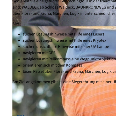
Genießen Sie eine geführte Geocachingtour in der traumha
sind: WALDECK ab Schloss Waldeck, BAUMKRONEWEG und ZÜN
über Flora- und Fauna, Märchen, Logik in unterschiedliche
Sie:
© SEGYTOUR, SEGYTOUR
suchen Lösungshinweise mit Hilfe eines Lasers
suchen Lösungshinweise mit Hilfe eines Kryptex
suchen unsichtbare Hinweise mit einer UV-Lampe
navigieren mit GPS
navigieren mit Peilkompass eine Wegpunktprojektion
orientieren sich mit dem Kompass
lösen Rätsel über Flora- und Fauna, Märchen, Logik 
Am Ziel angekommen gibt es eine Siegerehrung mit einer 