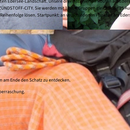
ften Edersee-Landschaft. Unsere drei inszenierten Routen am Eder
DSTOFF-CITY. Sie werden mit 1 bis 4 Gruppen gleichzeitig 25 A
r Reihenfolge lösen. Startpunkt: an verschiedenen Punkten am Eder
© SEGYTOUR, SEGYTOUR
um am Ende den Schatz zu entdecken.
Überraschung.