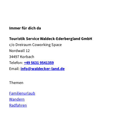
Immer für dich da
Touristik Service Waldeck-Ederbergland GmbH
c/o Dreiraum Coworking Space
Nordwall 12
34497 Korbach
Telefon:
+49 5631 9541359
Email:
info@waldecker-land.de
Themen
Familienurlaub
Wandern
Radfahren
F
P
Y
I
a
i
o
n