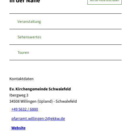
In der Nähe
Auf der Karte anschauen
Veranstaltung
Sehenswertes
Touren
Kontaktdaten
Ev. Kirchengemeinde Schwalefeld
Ibergweg 3
34508
Willingen (Upland)
- Schwalefeld
+49 5632 / 6880
pfarramt.willingen-2@ekkw.de
Website