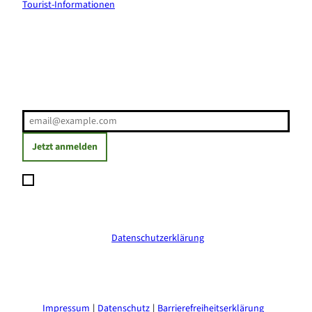
Tourist-Informationen
Erholung direkt ins Postfach
E-Mail-Adresse
(Erforderlich)
Jetzt anmelden
Ich möchte den Newsletter abonnieren und willige ein, dass
meine angegebenen Daten zum Versand des Newsletters
verarbeitet werden. Die Einwilligung kann ich jederzeit mit
Wirkung für die Zukunft widerrufen. Weitere Informationen
erhalte ich in der
Datenschutzerklärung
.
(Erforderlich)
Impressum
Datenschutz
Barrierefreiheitserklärung