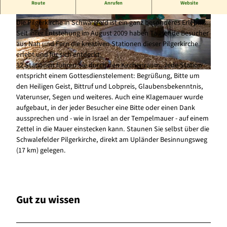
Pilgern einmal ganz anders ... auf einem Pilgerweg innerhalb
Route
Anrufen
Website
einer Kirche
Die Pilgerkirche in Schwalefeld ist ein ganz besonderes Erlebnis.
© (c) Klaus-Peter Kappest |
CC-BY-SA
© Ev. Kirchengemeinde Schwalefeld |
CC-BY-SA
Seit ihrer Entstehung im August 2009 haben Tausende Besucher
aus Nah und Fern die kreativen Stationen dieser Pilgerkirche
erlebt und für sich entdeckt.
12 Stationen führen Sie durch den Kirchenraum. Jede Station
entspricht einem Gottesdienstelement: Begrüßung, Bitte um
© Ev. Kirchengemeinde Schwalefeld |
CC-BY-SA
den Heiligen Geist, Bittruf und Lobpreis, Glaubensbekenntnis,
Vaterunser, Segen und weiteres. Auch eine Klagemauer wurde
aufgebaut, in der jeder Besucher eine Bitte oder einen Dank
aussprechen und - wie in Israel an der Tempelmauer - auf einem
Zettel in die Mauer einstecken kann. Staunen Sie selbst über die
Schwalefelder Pilgerkirche, direkt am Upländer Besinnungsweg
(17 km) gelegen.
Gut zu wissen