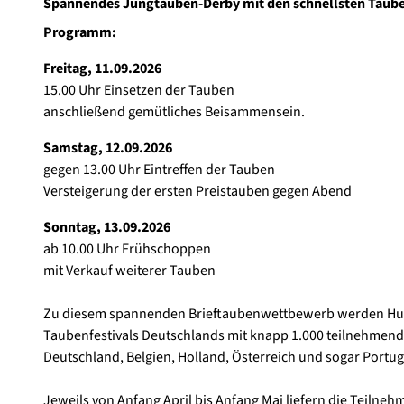
Spannendes Jungtauben-Derby mit den schnellsten Taub
9
Programm:
8
4
Freitag, 11.09.2026
5
15.00 Uhr Einsetzen der Tauben
5
anschließend gemütliches Beisammensein.
2
_
Samstag, 12.09.2026
1
gegen 13.00 Uhr Eintreffen der Tauben
9
Versteigerung der ersten Preistauben gegen Abend
2
Sonntag, 13.09.2026
0
ab 10.00 Uhr Frühschoppen
c
mit Verkauf weiterer Tauben
)
K
Zu diesem spannenden Brieftaubenwettbewerb werden Hund
a
Taubenfestivals Deutschlands mit knapp 1.000 teilnehmen
t
Deutschland, Belgien, Holland, Österreich und sogar Portug
j
a
Jeweils von Anfang April bis Anfang Mai liefern die Teilneh
K