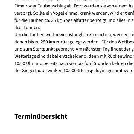
Eimelroder Taubenschlag ab. Dort werden sie von einem 
o
versorgt. Sollte ein Vogel einmal krank werden, wird er tier
l
für die Tauben ca. 35 kg Spezialfutter benötigt und alles i
u
drei Tonnen.
m
Um die Tauben wettbewerbstauglich zu machen, werden sie r
n
denen bis zu 250 km zurückgelegt werden. Für den Wettbew
a
und zum Startpunkt gebracht. Am nächsten Tag findet der g
-
Wetterlage sind dabei entscheidend, denn mit Rückenwind fl
p
10.00 Uhr und bereits nach vier bis fünf Stunden kehren d
i
der Siegertaube winken 10.000 € Preisgeld, insgesamt werd
x
a
b
a
y
.
j
Terminübersicht
p
g