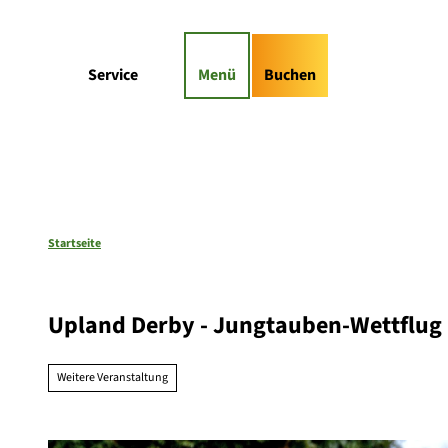
Z
gs-Highlights
Kontaktformular
u
m
Suche
Service
Menü
Buchen
I
n
h
a
l
t
Startseite
Upland Derby - Jungtauben-Wettflug
Weitere Veranstaltung