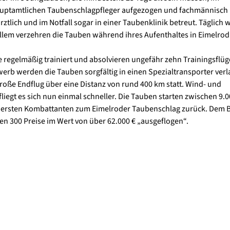
hauptamtlichen Taubenschlagpfleger aufgezogen und fachmännisch
ärztlich und im Notfall sogar in einer Taubenklinik betreut. Täglich
n allem verzehren die Tauben während ihres Aufenthaltes in Eimelrod
egelmäßig trainiert und absolvieren ungefähr zehn Trainingsflüge
erb werden die Tauben sorgfältig in einen Spezialtransporter ver
roße Endflug über eine Distanz von rund 400 km statt. Wind- und
iegt es sich nun einmal schneller. Die Tauben starten zwischen 9.
ie ersten Kombattanten zum Eimelroder Taubenschlag zurück. Dem B
en 300 Preise im Wert von über 62.000 € „ausgeflogen“.