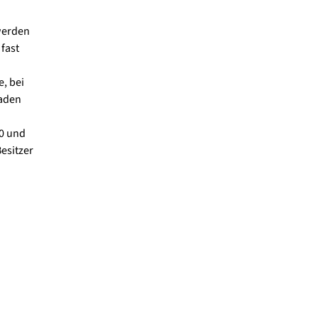
 werden
 fast
, bei
laden
00 und
esitzer