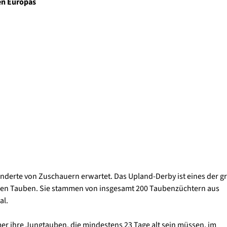
en Europas
erte von Zuschauern erwartet. Das Upland-Derby ist eines der g
den Tauben. Sie stammen von insgesamt 200 Taubenzüchtern aus
al.
mer ihre Jungtauben, die mindestens 23 Tage alt sein müssen, im