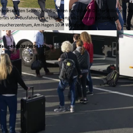
nteressanten Sehenswürdigkeiten der Upland-Dörfer Willingen, Us
rtes vom Busfahrer. Durchführung ab 1 Person garantiert.
esucherzentrum, Am Hagen 10 in Willingen.
© Wolfgang Detemple Photographie |
CC-BY-SA
el. +49 5632 / 9694 353