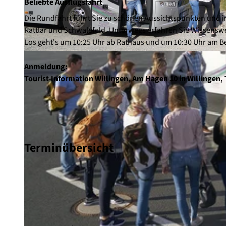
Beliebte Ausflugsfahrt
Die Rundfahrt führt Sie zu schönen Aussichtspunkten und i
Rattlar und Schwalefeld. Unterwegs erfahren Sie Wissenswe
Los geht's um 10:25 Uhr ab Rathaus und um 10:30 Uhr am B
© Wolfgang Detemple Photographie |
CC-BY-SA
Anmeldung:
Tourist-Information Willingen, Am Hagen 10 in Willingen, T
Terminübersicht