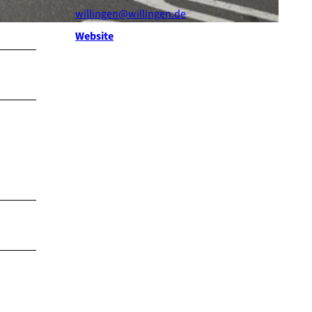
willingen@willingen.de
Website