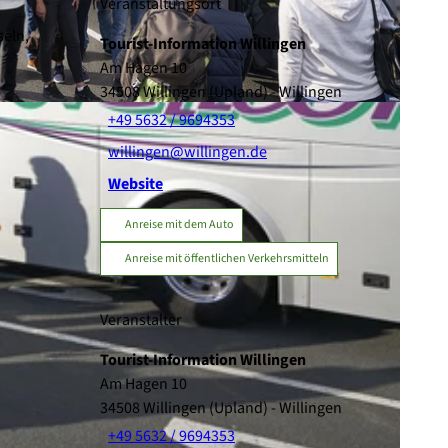
Veranstaltungsort
seln,
Tourist-Information Willingen
Am Hagen 10
34508
Willingen (Upland)
- Willingen
+49 5632 / 9694353
willingen@willingen.de
Website
Anreise mit dem Auto
Anreise mit öffentlichen Verkehrsmitteln
Veranstalter
Tourist-Information Willingen
Am Hagen 10
34508
Willingen (Upland)
- Willingen
+49 5632 / 9694353