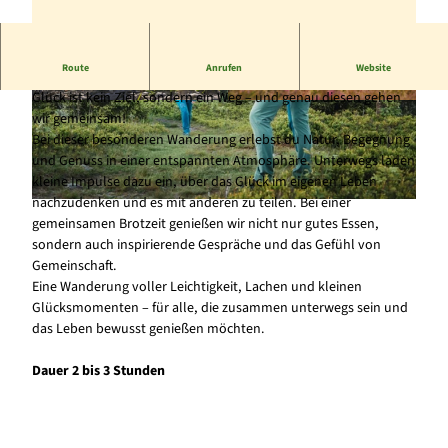
Route
Anrufen
Website
Gemeinsam unterwegs in der Natur
Glück ist kein Ziel, sondern ein Weg – und genau diesen gehen
© Sauerland-Tourismus, Klaus-Peter Kappest |
© www.jonasduelberg.com, Jonas Duelberg |
wir gemeinsam!
CC-BY-SA
CC-BY-SA
Bei dieser besonderen Wanderung erlebst du Natur, Begegnung
und Genuss in einer entspannten Atmosphäre. Unterwegs laden
kleine Impulse dazu ein, über das Glück im eigenen Leben
nachzudenken und es mit anderen zu teilen. Bei einer
© Tourist-Information Willingen, Jonas Dülberg |
CC-BY-SA
gemeinsamen Brotzeit genießen wir nicht nur gutes Essen,
sondern auch inspirierende Gespräche und das Gefühl von
Gemeinschaft.
Eine Wanderung voller Leichtigkeit, Lachen und kleinen
Glücksmomenten – für alle, die zusammen unterwegs sein und
das Leben bewusst genießen möchten.
Dauer 2 bis 3 Stunden