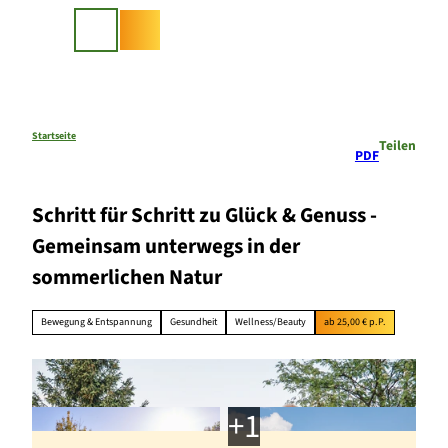
Z
u
Suche
m
I
n
h
a
Startseite
Teilen
PDF
l
t
Schritt für Schritt zu Glück & Genuss -
Gemeinsam unterwegs in der
sommerlichen Natur
Bewegung & Entspannung
Gesundheit
Wellness/Beauty
ab 25,00 € p.P.