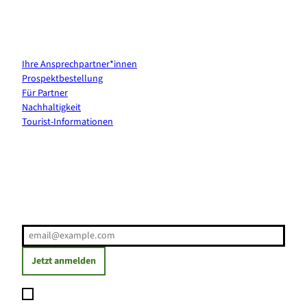
Kontakt & Services
Ihre Ansprechpartner*innen
Prospektbestellung
Für Partner
Nachhaltigkeit
Tourist-Informationen
Erholung direkt ins Postfach
E-Mail-Adresse
(Erforderlich)
Jetzt anmelden
Ich möchte den Newsletter abonnieren und willige ein, dass