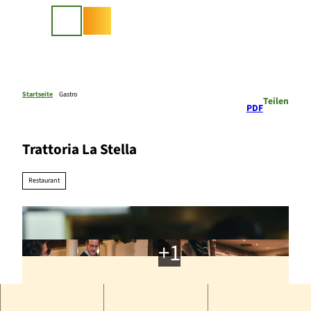
Z
u
Suche
m
I
n
h
a
Startseite
Gastro
Teilen
PDF
l
t
Trattoria La Stella
Restaurant