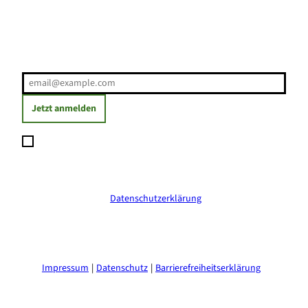
Erholung direkt ins Postfach
E-Mail-Adresse
(Erforderlich)
Jetzt anmelden
Ich möchte den Newsletter abonnieren und willige ein, dass
meine angegebenen Daten zum Versand des Newsletters
verarbeitet werden. Die Einwilligung kann ich jederzeit mit
Wirkung für die Zukunft widerrufen. Weitere Informationen
erhalte ich in der
Datenschutzerklärung
.
(Erforderlich)
Impressum
Datenschutz
Barrierefreiheitserklärung