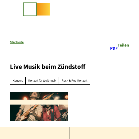
Z
u
Suche
m
I
n
h
a
Startseite
Teilen
PDF
l
t
Live Musik beim Zündstoff
Konzert
Konzert für Weltmusik
Rock & Pop Konzert
© Pixabay |
CC-BY