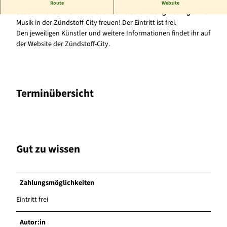
Großartige Live-Musik in der Zündstoff-City!
Route
Website
Jeden Mittwoch könnt ihr euch ab 18:30 Uhr auf großartige Live-
Musik in der Zündstoff-City freuen! Der Eintritt ist frei.
Den jeweiligen Künstler und weitere Informationen findet ihr auf
der Website der Zündstoff-City.
Terminübersicht
Gut zu wissen
Zahlungsmöglichkeiten
Eintritt frei
Autor:in