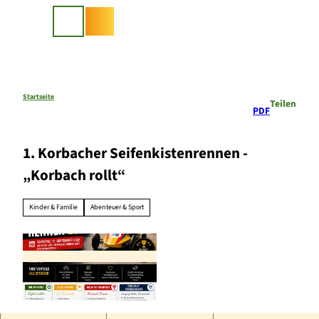
Z
u
Suche
m
I
n
h
a
Startseite
Teilen
PDF
l
t
1. Korbacher Seifenkistenrennen -
„Korbach rollt“
Kinder & Familie
Abenteuer & Sport
© Korbacher Hanse e. V.