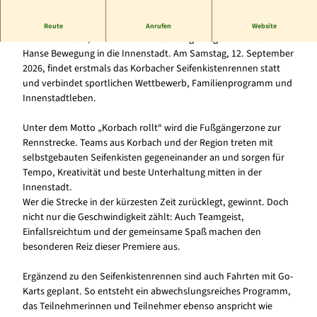
Seifenkisten- und GoKart-Rennen ab 8 Jahren
Route
Anrufen
Website
Mit einer neuen, kreativen Veranstaltung bringt die Korbacher
Hanse Bewegung in die Innenstadt. Am Samstag, 12. September
2026, findet erstmals das Korbacher Seifenkistenrennen statt
und verbindet sportlichen Wettbewerb, Familienprogramm und
Innenstadtleben.
Unter dem Motto „Korbach rollt“ wird die Fußgängerzone zur
Rennstrecke. Teams aus Korbach und der Region treten mit
selbstgebauten Seifenkisten gegeneinander an und sorgen für
Tempo, Kreativität und beste Unterhaltung mitten in der
Innenstadt.
Wer die Strecke in der kürzesten Zeit zurücklegt, gewinnt. Doch
nicht nur die Geschwindigkeit zählt: Auch Teamgeist,
Einfallsreichtum und der gemeinsame Spaß machen den
besonderen Reiz dieser Premiere aus.
Ergänzend zu den Seifenkistenrennen sind auch Fahrten mit Go-
Karts geplant. So entsteht ein abwechslungsreiches Programm,
das Teilnehmerinnen und Teilnehmer ebenso anspricht wie