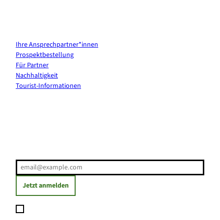
Kontakt & Services
Ihre Ansprechpartner*innen
Prospektbestellung
Für Partner
Nachhaltigkeit
Tourist-Informationen
Erholung direkt ins Postfach
E-Mail-Adresse
(Erforderlich)
Jetzt anmelden
Ich möchte den Newsletter abonnieren und willige ein, dass
meine angegebenen Daten zum Versand des Newsletters