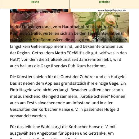
Route
Website
6 Spielorte, 30 Bands, 16 Stunden abwechslungsreiche und
handgemachte Livemusik!
© Stadt Korbach, Marco Landau |
CC-BY-SA
© Kreis- und Hansestadt Korbach |
CC-BY-SA
In der Fußgängerzone, vom Hauptbahnhof bis hin zur Prof.-
Kümmell-Straße, verteilen sich an beiden Tagen international
erfolgreiche Straßenmusiker, die aus gutem Grund in der Szene
längst kein Geheimtipp mehr sind, und bekannte Größen aus
© Stadt Korbach, Marco Landau |
CC-BY-SA
der Region. Getreu dem Motto "Gefällt's dir gut, wirf was in den
Hut!", von dem die Straßenkunst seit Jahrzehnten lebt, wird
auch bei uns die Gage über das Publikum bestimmt.
Die Künstler spielen für die Gunst der Zuhörer und ein Hutgeld.
Das ist neben dem Applaus grundsätzlich ihre einzige Gage. Ein
Eintrittsgeld wird nicht verlangt. Besucher sollten aber schon
mal ausreichend Kleingeld sammeln. „Große Scheine“ können
auch am Festivalwochenende am Infostand und in allen
Geschäften der Korbacher Hanse e. V. in passendes Hutgeld
verwandelt werden.
Für das leibliche Wohl sorgt die Korbacher Hanse e. V. mit
ausgewählten Angeboten für Speisen und Getränke. Am