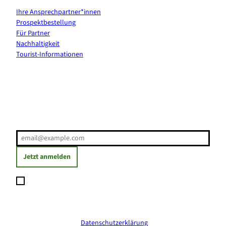
Ihre Ansprechpartner*innen
Prospektbestellung
Für Partner
Nachhaltigkeit
Tourist-Informationen
Erholung direkt ins Postfach
E-Mail-Adresse
(Erforderlich)
Jetzt anmelden
Ich möchte den Newsletter abonnieren und willige ein, dass
meine angegebenen Daten zum Versand des Newsletters
verarbeitet werden. Die Einwilligung kann ich jederzeit mit
Wirkung für die Zukunft widerrufen. Weitere Informationen
erhalte ich in der
Datenschutzerklärung
.
(Erforderlich)