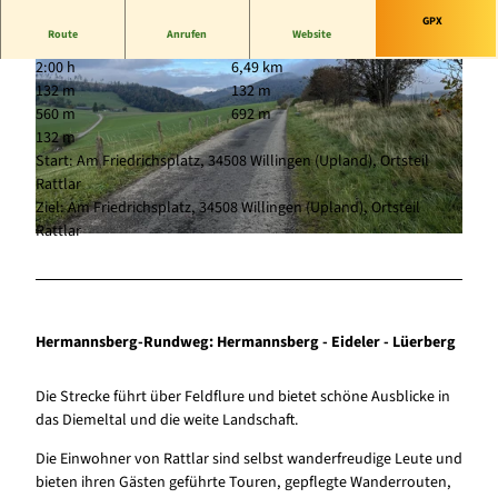
GPX
Route
Anrufen
Website
2:00 h
6,49 km
132 m
132 m
560 m
692 m
132 m
Start: Am Friedrichsplatz, 34508 Willingen (Upland), Ortsteil
Rattlar
© (c) Klaus-Peter Kappest |
CC-BY-SA
Ziel: Am Friedrichsplatz, 34508 Willingen (Upland), Ortsteil
Rattlar
© Sophia Beyer, Tourist-Information Willingen |
CC-BY-SA
Hermannsberg-Rundweg: Hermannsberg - Eideler - Lüerberg
Die Strecke führt über Feldflure und bietet schöne Ausblicke in
das Diemeltal und die weite Landschaft.
Die Einwohner von Rattlar sind selbst wanderfreudige Leute und
bieten ihren Gästen geführte Touren, gepflegte Wanderrouten,