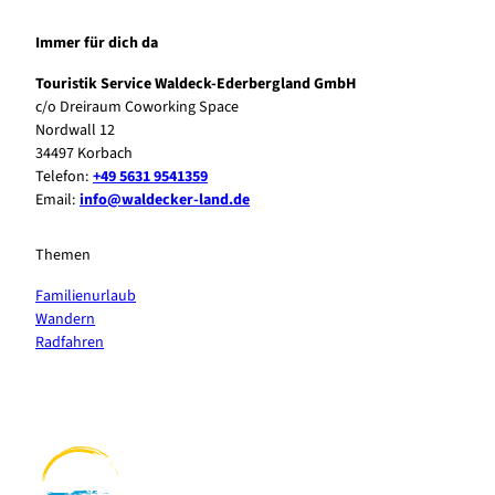
Immer für dich da
Touristik Service Waldeck-Ederbergland GmbH
c/o Dreiraum Coworking Space
Nordwall 12
34497 Korbach
Telefon:
+49 5631 9541359
Email:
info@waldecker-land.de
Themen
Familienurlaub
Wandern
Radfahren
F
P
Y
I
a
i
o
n
c
n
u
s
e
t
t
t
b
e
u
a
o
r
b
g