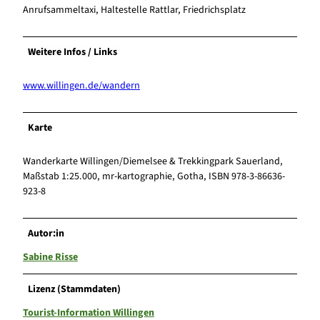
Anrufsammeltaxi, Haltestelle Rattlar, Friedrichsplatz
Weitere Infos / Links
www.willingen.de/wandern
Karte
Wanderkarte Willingen/Diemelsee & Trekkingpark Sauerland,
Maßstab 1:25.000, mr-kartographie, Gotha, ISBN 978-3-86636-
923-8
Autor:in
Sabine Risse
Lizenz (Stammdaten)
Tourist-Information Willingen