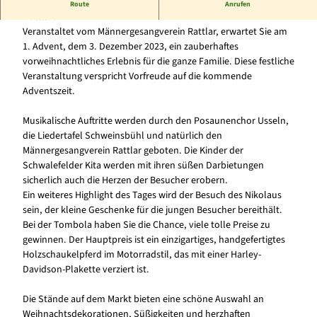
Besuchen Sie den 27. Weihnachtsmarkt in der Gemeindehalle
Route
Anrufen
t
Rattlar!
e
Veranstaltet vom Männergesangverein Rattlar, erwartet Sie am
r
1. Advent, dem 3. Dezember 2023, ein zauberhaftes
-
vorweihnachtliches Erlebnis für die ganze Familie. Diese festliche
7
Veranstaltung verspricht Vorfreude auf die kommende
3
Adventszeit.
0
4
Musikalische Auftritte werden durch den Posaunenchor Usseln,
8
die Liedertafel Schweinsbühl und natürlich den
4
Männergesangverein Rattlar geboten. Die Kinder der
7
Schwalefelder Kita werden mit ihren süßen Darbietungen
_
sicherlich auch die Herzen der Besucher erobern.
1
Ein weiteres Highlight des Tages wird der Besuch des Nikolaus
9
sein, der kleine Geschenke für die jungen Besucher bereithält.
2
Bei der Tombola haben Sie die Chance, viele tolle Preise zu
0
gewinnen. Der Hauptpreis ist ein einzigartiges, handgefertigtes
c
Holzschaukelpferd im Motorradstil, das mit einer Harley-
)
Davidson-Plakette verziert ist.
p
i
Die Stände auf dem Markt bieten eine schöne Auswahl an
x
Weihnachtsdekorationen, Süßigkeiten und herzhaften