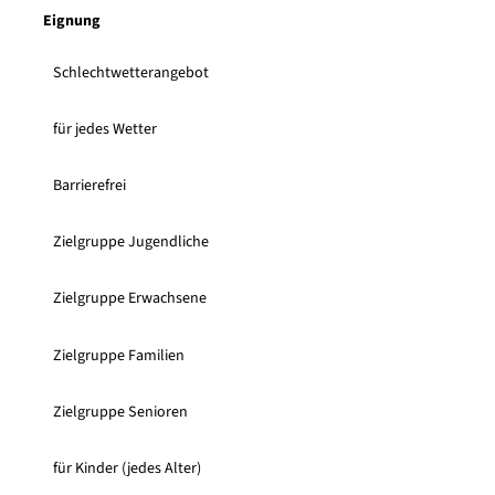
i
Eignung
.
j
p
Schlechtwetterangebot
g
für jedes Wetter
Barrierefrei
Zielgruppe Jugendliche
Zielgruppe Erwachsene
Zielgruppe Familien
Zielgruppe Senioren
für Kinder (jedes Alter)