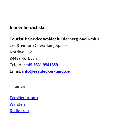
Immer für dich da
Touristik Service Waldeck-Ederbergland GmbH
c/o Dreiraum Coworking Space
Nordwall 12
34497 Korbach
Telefon:
+49 5631 9541359
Email:
info@waldecker-land.de
Themen
Familienurlaub
Wandern
Radfahren
F
P
Y
I
a
i
o
n