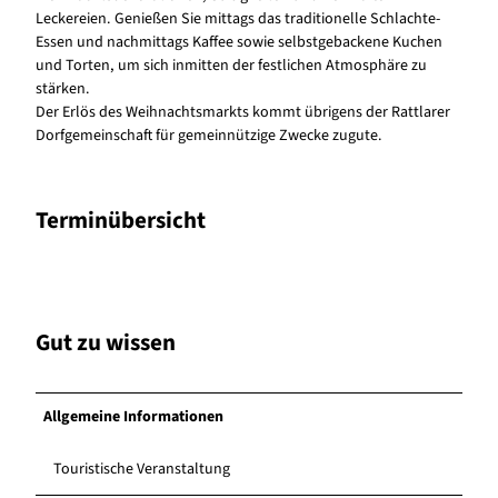
a
Leckereien. Genießen Sie mittags das traditionelle Schlachte-
b
Essen und nachmittags Kaffee sowie selbstgebackene Kuchen
a
und Torten, um sich inmitten der festlichen Atmosphäre zu
y
stärken.
-
Der Erlös des Weihnachtsmarkts kommt übrigens der Rattlarer
F
Dorfgemeinschaft für gemeinnützige Zwecke zugute.
r
a
n
Terminübersicht
c
e
s
c
a
Gut zu wissen
S
t
a
n
Allgemeine Informationen
g
o
Touristische Veranstaltung
n