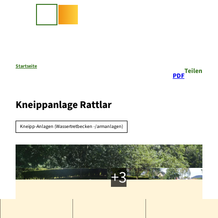
Z
u
Suche
m
I
n
h
a
Startseite
Teilen
PDF
l
t
Kneippanlage Rattlar
Kneipp-Anlagen (Wassertretbecken -/armanlagen)