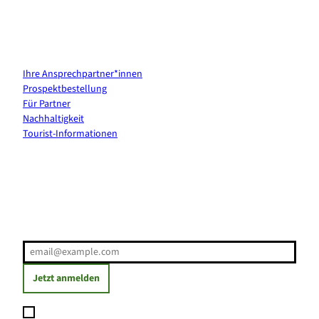
Kontakt & Services
Ihre Ansprechpartner*innen
Prospektbestellung
Für Partner
Nachhaltigkeit
Tourist-Informationen
Erholung direkt ins Postfach
E-Mail-Adresse
(Erforderlich)
Jetzt anmelden
Ich möchte den Newsletter abonnieren und willige ein, dass