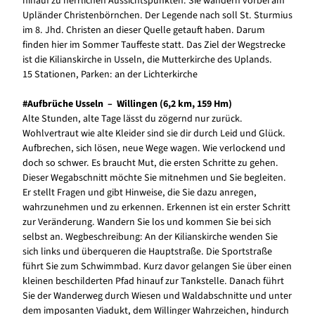
hinauf zu herrlichen Aussichtspunkten. Sie wandern vorbei am
Upländer Christenbörnchen. Der Legende nach soll St. Sturmius
im 8. Jhd. Christen an dieser Quelle getauft haben. Darum
finden hier im Sommer Tauffeste statt. Das Ziel der Wegstrecke
ist die Kilianskirche in Usseln, die Mutterkirche des Uplands.
15 Stationen, Parken: an der Lichterkirche
#Aufbrüche Usseln – Willingen (6,2 km, 159 Hm)
Alte Stunden, alte Tage lässt du zögernd nur zurück.
Wohlvertraut wie alte Kleider sind sie dir durch Leid und Glück.
Aufbrechen, sich lösen, neue Wege wagen. Wie verlockend und
doch so schwer. Es braucht Mut, die ersten Schritte zu gehen.
Dieser Wegabschnitt möchte Sie mitnehmen und Sie begleiten.
Er stellt Fragen und gibt Hinweise, die Sie dazu anregen,
wahrzunehmen und zu erkennen. Erkennen ist ein erster Schritt
zur Veränderung. Wandern Sie los und kommen Sie bei sich
selbst an. Wegbeschreibung: An der Kilianskirche wenden Sie
sich links und überqueren die Hauptstraße. Die Sportstraße
führt Sie zum Schwimmbad. Kurz davor gelangen Sie über einen
kleinen beschilderten Pfad hinauf zur Tankstelle. Danach führt
Sie der Wanderweg durch Wiesen und Waldabschnitte und unter
dem imposanten Viadukt, dem Willinger Wahrzeichen, hindurch