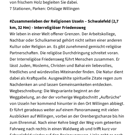
von frischem Holz begleiten Sie dabei.
7 Stationen, Parken: Ortslage Willingen
#Zusammenleben der Religionen Usseln – Schwalefeld (2,7
km, 32 Hm) - Interreligiöser Friedensweg
Wir leben in einer Welt offener Grenzen. Der Arbeitskollege,
Nachbar oder Schulkamerad gehört nicht selten einer anderen
Kultur oder Religion an. Es gibt zunehmend gemischt-religiöse
Partnerschaften. Die religiöse Durchdringung schreitet voran.
Der Interreligiöse Friedensweg führt Menschen zusammen. Er
lässt Juden, Moslems, Christen und Bahai ein liebevolles,
friedliches und würdevolles Miteinander finden. Die Natur dient
dabei als Kraftquelle. Ausgewählte spirituelle Zitate regen zum
Nachdenken an und lassen Gemeinsamkeiten entdecken.
Wegbeschreibung: Die Wegvariante beginnt an der
Weggabelung, an der der vorherige Wegabschnitt „Aufbrüche“
von Usseln her kommend hinunter in den Ort Willingen abbiegt.
Er führt geradeaus weiter auf einem Panoramaweg mit vielen
Ausblicken auf Willingen, vorbei an der Orenbergschanze bis hin
zum Ehrenmal. Nach einer Kehre biegt der Weg vom geteerten
Fahrweg nach rechts in einen Waldweg ab und trifft kurz vor