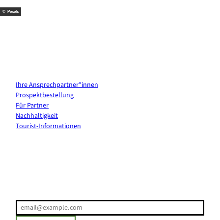
© Pexels
Kontakt & Services
Ihre Ansprechpartner*innen
Prospektbestellung
Für Partner
Nachhaltigkeit
Tourist-Informationen
Erholung direkt ins Postfach
E-Mail-Adresse
(Erforderlich)