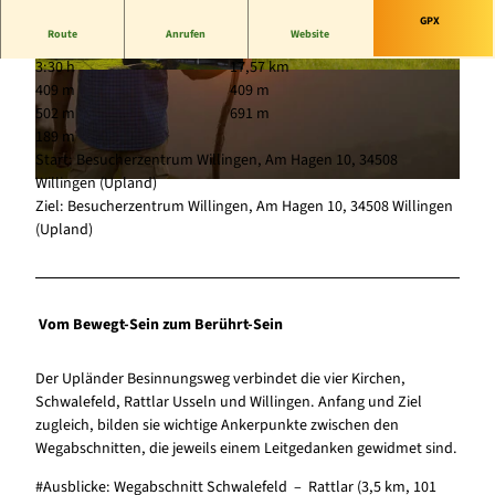
GPX
Route
Anrufen
Website
3:30 h
17,57 km
© (c) Klaus-Peter Kappest |
CC-BY-SA
© (c) Klaus-Peter Kappest |
CC-BY-SA
409 m
409 m
502 m
691 m
189 m
Start: Besucherzentrum Willingen, Am Hagen 10, 34508
Willingen (Upland)
© (c) Klaus-Peter Kappest |
CC-BY-SA
Ziel: Besucherzentrum Willingen, Am Hagen 10, 34508 Willingen
(Upland)
Vom Bewegt-Sein zum Berührt-Sein
Der Upländer Besinnungsweg verbindet die vier Kirchen,
Schwalefeld, Rattlar Usseln und Willingen. Anfang und Ziel
zugleich, bilden sie wichtige Ankerpunkte zwischen den
Wegabschnitten, die jeweils einem Leitgedanken gewidmet sind.
#Ausblicke: Wegabschnitt Schwalefeld – Rattlar (3,5 km, 101