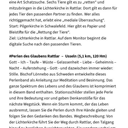
eine Art Schatzsuche. Sechs Tiere gilt es zu „retten“ und
mitzubringen in die Lichterkirche in Rattlar. Dort gilt es dann für
jedes Tier den passenden Partner zu finden. Wer alles
richtiggemacht hat, erlebt eine „mediale Überraschung“.
Start: Pilgerkirche in Schwalefeld. Hier gibt es Papier und
Bleistifte für die „Rettung der Tiere“.
Ziel: Lichterkirche in Rattlar. Auf dem Monitor beginnt die
digitale Suche nach den passenden Tieren.
#Perlen des Glaubens Rattlar – Usseln (5,1 km, 120 Hm)
Gott – Ich – Taufe – Wüste – Gelassenheit – Liebe – Geheimnis –
Nacht – Auferstehung – Gott - und dazwischen immer wieder:
Stille. Bischof Lönnebo aus Schweden entwickelte dieses
Perlenband als Anleitung zur Meditation und Besinnung. Das
ganze Spektrum des Lebens und des Glaubens ist komprimiert
in diesem Band enthalten. Stationsschilder stellen jede Perle
und ihre Bedeutung vor und geben Denkanstöße für das
nächste Wegstück. Wenn ein Sturm kommt, der das Leben
ausbremst, lassen Sie die Perlen durch Ihre Hände gleiten und
folgen Sie den Gedanken des Bandes. Wegbeschreibung: Von
der Lichterkirche führt Sie der Weg durch Rattlar, den Talgang