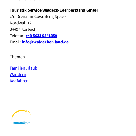
Touristik Service Waldeck-Ederbergland GmbH
c/o Dreiraum Coworking Space
Nordwall 12
34497 Korbach
Telefon:
+49 5631 9541359
Email:
info@waldecker-land.de
Themen
Familienurlaub
Wandern
Radfahren
F
P
Y
I
a
i
o
n
c
n
u
s
e
t
t
t
b
e
u
a
o
r
b
g
o
e
e
r
k
s
a
t
m