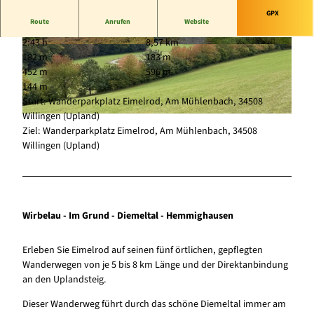
GPX
Route
Anrufen
Website
2:43 h
8,57 km
© (c) Klaus-Peter Kappest, Germany |
© Sophia Beyer, Tourist-Information Willingen
182 m
183 m
CC-BY-SA
|
CC-BY-SA
452 m
596 m
144 m
Start: Wanderparkplatz Eimelrod, Am Mühlenbach, 34508
Willingen (Upland)
© www.bevandert.com, Sauerland-Tourismus |
CC-BY-SA
Ziel: Wanderparkplatz Eimelrod, Am Mühlenbach, 34508
Willingen (Upland)
Wirbelau - Im Grund - Diemeltal - Hemmighausen
Erleben Sie Eimelrod auf seinen fünf örtlichen, gepflegten
Wanderwegen von je 5 bis 8 km Länge und der Direktanbindung
an den Uplandsteig.
Dieser Wanderweg führt durch das schöne Diemeltal immer am