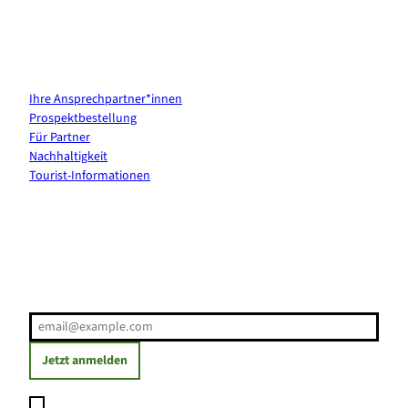
Kontakt & Services
Ihre Ansprechpartner*innen
Prospektbestellung
Für Partner
Nachhaltigkeit
Tourist-Informationen
Erholung direkt ins Postfach
E-Mail-Adresse
(Erforderlich)
Jetzt anmelden
Ich möchte den Newsletter abonnieren und willige ein, dass