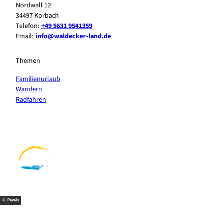
Nordwall 12
34497 Korbach
Telefon:
+49 5631 9541359
Email:
info@waldecker-land.de
Themen
Familienurlaub
Wandern
Radfahren
F
P
Y
I
a
i
o
n
c
n
u
s
e
t
t
t
b
e
u
a
o
r
b
g
o
e
e
r
k
s
a
t
m
© Pexels