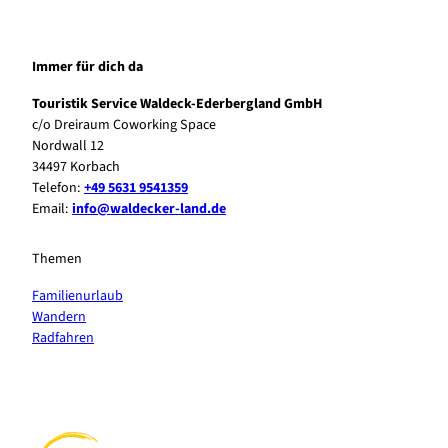
Immer für dich da
Touristik Service Waldeck-Ederbergland GmbH
c/o Dreiraum Coworking Space
Nordwall 12
34497 Korbach
Telefon:
+49 5631 9541359
Email:
info@waldecker-land.de
Themen
Familienurlaub
Wandern
Radfahren
F
P
Y
I
a
i
o
n
c
n
u
s
e
t
t
t