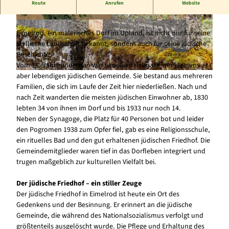
Route
Anrufen
Website
Entdecken Sie ein Stück vergessener Geschichte
© Tourist-Information Willingen, Maik Juleman
© 2018 Markus W. Lambrecht |
CC-BY-SA
n |
CC-BY-SA
Eimelrod, ein malerisches Dorf im Upland, ist nicht nur für seine
idyllische Landschaft bekannt, sondern auch für seine jüdische
Geschichte.
Vom 18. Jahrhundert an war Eimelrod Heimat einer kleinen,
aber lebendigen jüdischen Gemeinde. Sie bestand aus mehreren
© 2018 Markus W. Lambrecht |
CC-BY-SA
Familien, die sich im Laufe der Zeit hier niederließen. Nach und
nach Zeit wanderten die meisten jüdischen Einwohner ab, 1830
lebten 34 von ihnen im Dorf und bis 1933 nur noch 14.
Neben der Synagoge, die Platz für 40 Personen bot und leider
den Pogromen 1938 zum Opfer fiel, gab es eine Religionsschule,
ein rituelles Bad und den gut erhaltenen jüdischen Friedhof. Die
Gemeindemitglieder waren tief in das Dorfleben integriert und
trugen maßgeblich zur kulturellen Vielfalt bei.
Der jüdische Friedhof – ein stiller Zeuge
Der jüdische Friedhof in Eimelrod ist heute ein Ort des
Gedenkens und der Besinnung. Er erinnert an die jüdische
Gemeinde, die während des Nationalsozialismus verfolgt und
größtenteils ausgelöscht wurde. Die Pflege und Erhaltung des