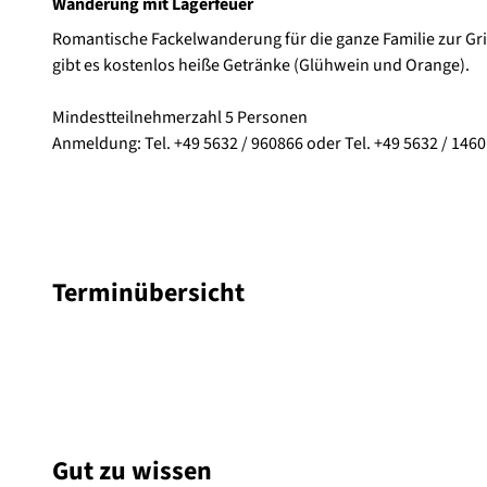
Wanderung mit Lagerfeuer
3
Romantische Fackelwanderung für die ganze Familie zur Gril
6
gibt es kostenlos heiße Getränke (Glühwein und Orange).
0
7
Mindestteilnehmerzahl 5 Personen
_
Anmeldung: Tel. +49 5632 / 960866 oder Tel. +49 5632 / 1
1
9
2
0
.
j
Terminübersicht
p
g
Gut zu wissen