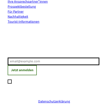
Ihre Ansprechpartner*innen
Prospektbestellung
Für Partner
Nachhaltigkeit
Tourist-Informationen
Erholung direkt ins Postfach
E-Mail-Adresse
(Erforderlich)
Jetzt anmelden
Ich möchte den Newsletter abonnieren und willige ein, dass
meine angegebenen Daten zum Versand des Newsletters
verarbeitet werden. Die Einwilligung kann ich jederzeit mit
Wirkung für die Zukunft widerrufen. Weitere Informationen
erhalte ich in der
Datenschutzerklärung
.
(Erforderlich)