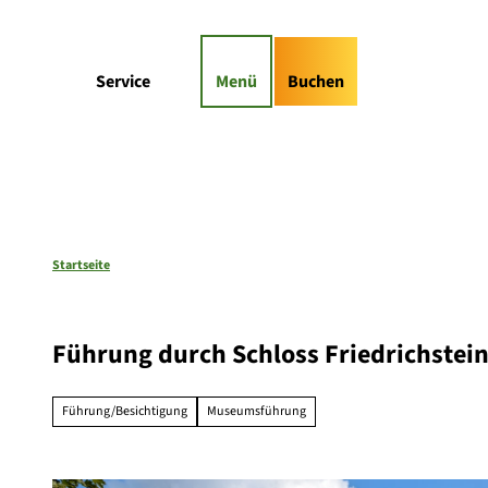
Z
gs-Highlights
Kontaktformular
u
m
Suche
Service
Menü
Buchen
I
n
h
a
l
t
Startseite
Führung durch Schloss Friedrichstei
Führung/Besichtigung
Museumsführung