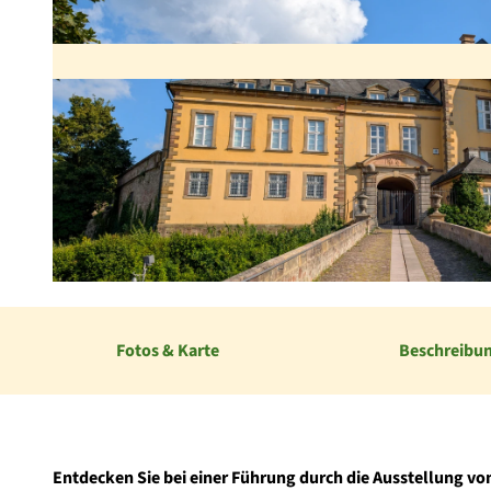
S
c
h
Fotos & Karte
Beschreibu
l
o
s
s
Entdecken Sie bei einer Führung durch die Ausstellung vo
F