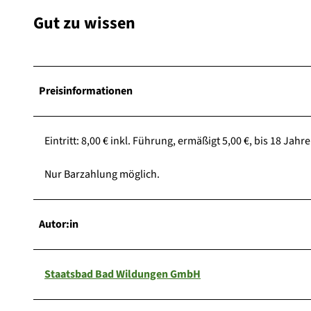
2
Gut zu wissen
2
6
7
_
Preisinformationen
©
S
t
Eintritt: 8,00 € inkl. Führung, ermäßigt 5,00 €, bis 18 Jahre 
a
a
Nur Barzahlung möglich.
t
s
b
Autor:in
a
d
2
Staatsbad Bad Wildungen GmbH
0
2