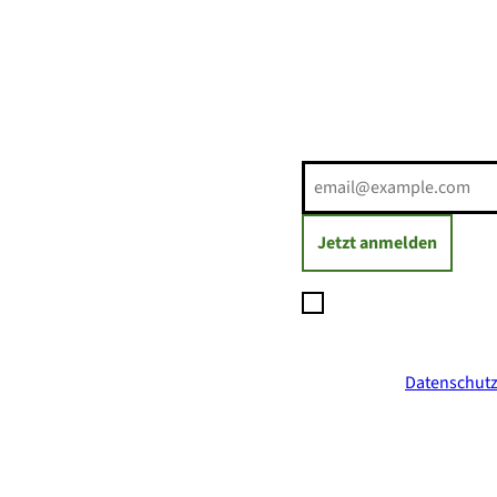
Erholung direkt ins Postf
E-Mail-Adresse
(Erforderli
Jetzt anmelden
Ich möchte den Newsl
Daten zum Versand des
jederzeit mit Wirkung
ich in der
Datenschutz