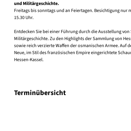
und Militärgeschichte.
r
Freitags bis sonntags und an Feiertagen. Besichtigung nur m
i
15.30 Uhr.
e
d
Entdecken Sie bei einer Führung durch die Ausstellung von
r
Militärgeschichte. Zu den Highlights der Sammlung von Hes
i
sowie reich verzierte Waffen der osmanischen Armee. Auf de
c
Neue, im Stil des französischen Empire eingerichtete Scha
h
Hessen-Kassel.
s
t
e
i
n
Terminübersicht
_
1
6
0
3
4