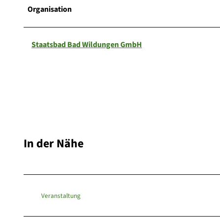
5
Organisation
.
j
p
Staatsbad Bad Wildungen GmbH
g
In der Nähe
Veranstaltung