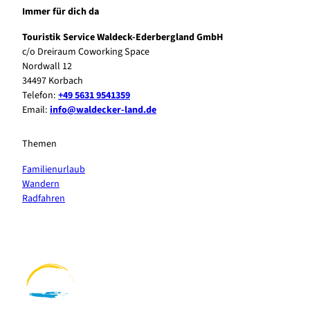
Immer für dich da
Touristik Service Waldeck-Ederbergland GmbH
c/o Dreiraum Coworking Space
Nordwall 12
34497 Korbach
Telefon:
+49 5631 9541359
Email:
info@waldecker-land.de
Themen
Familienurlaub
Wandern
Radfahren
F
P
Y
I
a
i
o
n
c
n
u
s
e
t
t
t
b
e
u
a
o
r
b
g
o
e
e
r