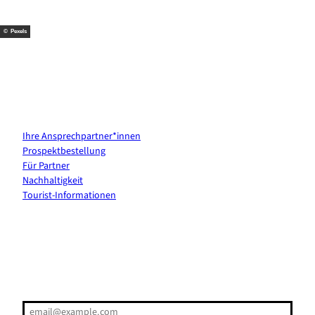
k
s
a
t
m
© Pexels
Kontakt & Services
Ihre Ansprechpartner*innen
Prospektbestellung
Für Partner
Nachhaltigkeit
Tourist-Informationen
Erholung direkt ins Postfach
E-Mail-Adresse
(Erforderlich)