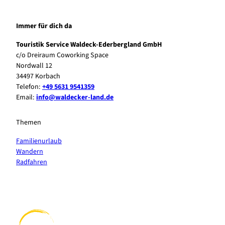
Immer für dich da
Touristik Service Waldeck-Ederbergland GmbH
c/o Dreiraum Coworking Space
Nordwall 12
34497 Korbach
Telefon:
+49 5631 9541359
Email:
info@waldecker-land.de
Themen
Familienurlaub
Wandern
Radfahren
F
P
Y
I
a
i
o
n
c
n
u
s
e
t
t
t
b
e
u
a