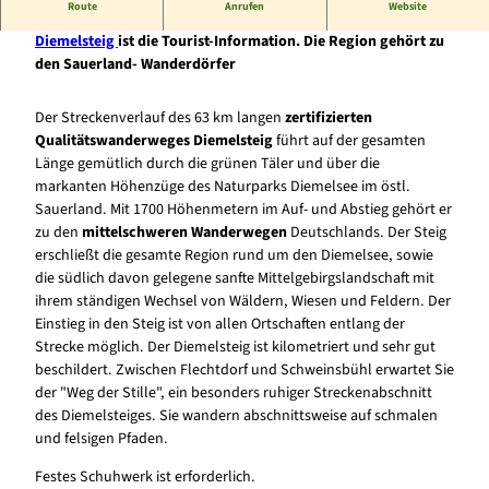
Route
Anrufen
Website
Der Ausgangspunkt des zertifizierten Qualitätswanderweg
Diemelsteig
ist die Tourist-Information. Die Region gehört zu
den Sauerland- Wanderdörfer
Der Streckenverlauf des 63 km langen
zertifizierten
Qualitätswanderweges Diemelsteig
führt auf der gesamten
Länge gemütlich durch die grünen Täler und über die
markanten Höhenzüge des Naturparks Diemelsee im östl.
Sauerland. Mit 1700 Höhenmetern im Auf- und Abstieg gehört er
zu den
mittelschweren Wanderwegen
Deutschlands. Der Steig
erschließt die gesamte Region rund um den Diemelsee, sowie
die südlich davon gelegene sanfte Mittelgebirgslandschaft mit
ihrem ständigen Wechsel von Wäldern, Wiesen und Feldern. Der
Einstieg in den Steig ist von allen Ortschaften entlang der
Strecke möglich. Der Diemelsteig ist kilometriert und sehr gut
beschildert. Zwischen Flechtdorf und Schweinsbühl erwartet Sie
der "Weg der Stille", ein besonders ruhiger Streckenabschnitt
des Diemelsteiges. Sie wandern abschnittsweise auf schmalen
und felsigen Pfaden.
Festes Schuhwerk ist erforderlich.