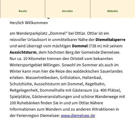
Der Wanderparkplatz ist Ausgangspunkt zahlreicher Wander-
Route
Anrufen
Website
und Rundwanderwege.
Herzlich Willkommen
am Wanderparkplatz „Dommel“ bei Ottlar. Ottlar ist ein
reizvoller Urlaubsort in unmittelbarer Nähe der
Diemeltalsperre
und wird überragt vom mächtigen
Dommel
(738 m) mit seinem
Aussichtsturm
, dem höchsten Berg der Gemeinde Diemelsee.
Nur ca. 10 Kilometer trennen den Ortsteil vom bekannten
Wintersportgebiet Willingen. Sowohl im Sommer als auch im
Winter kann man hier die Reize des waldeckischen Sauerlandes
erleben. Wassertretbecken, Grillstation, Hallenbad,
Schutzhütte, Aussichtsturm am Dommel, Kegelbahn,
Reitgelegenheit, Dommelhalle mit Gästeraum (ca. 400 Plätze),
Spielplätze, Gästeveranstaltungen und schöne Wanderwege mit
100 Ruhebänken finden Sie in und um Ottlar.Nähere
Informationen zum Wandern und zu anderen Attraktionen in
der Ferienregion Diemelsee:
www.diemelsee.de