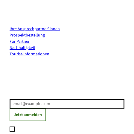
Kontakt & Services
Ihre Ansprechpartner*innen
Prospektbestellung
Für Partner
Nachhaltigkeit
Tourist-Informationen
Erholung direkt ins Postfach
E-Mail-Adresse
(Erforderlich)
Jetzt anmelden
Ich möchte den Newsletter abonnieren und willige ein, dass