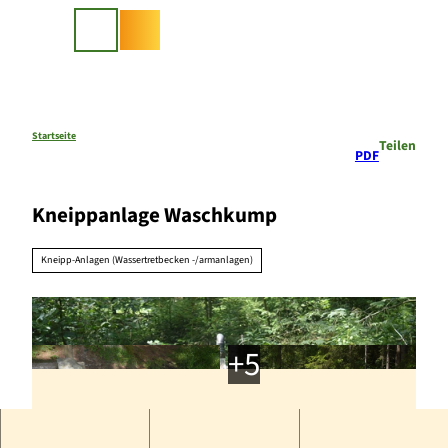
Z
u
Suche
m
I
n
h
a
Startseite
Teilen
PDF
l
t
Kneippanlage Waschkump
Kneipp-Anlagen (Wassertretbecken -/armanlagen)