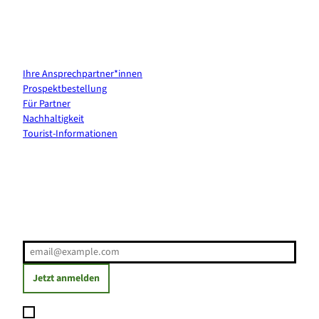
Kontakt & Services
Ihre Ansprechpartner*innen
Prospektbestellung
Für Partner
Nachhaltigkeit
Tourist-Informationen
Erholung direkt ins Postfach
E-Mail-Adresse
(Erforderlich)
Jetzt anmelden
Ich möchte den Newsletter abonnieren und willige ein, dass