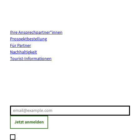
Kontakt & Services
Ihre Ansprechpartner*innen
Prospektbestellung
Für Partner
Nachhaltigkeit
Tourist-Informationen
Erholung direkt ins Postfach
E-Mail-Adresse
(Erforderlich)
Jetzt anmelden
Ich möchte den Newsletter abonnieren und willige ein, dass