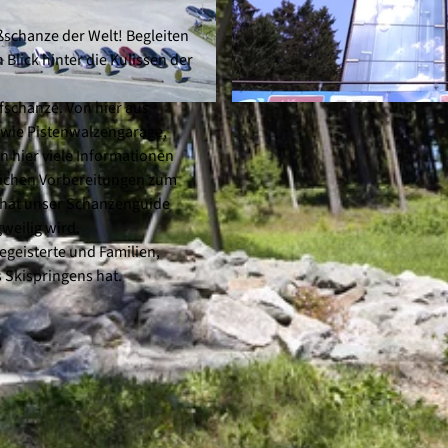
ßschanze der Welt! Begleiten
Blick hinter die Kulissen der
schanze. Von hier aus
© Ski-Club Willingen e.V. |
CC-BY-SA
 wie Pistenwalzengarage,
n hier viele Informationen
lichen Vorbereitungen zum
 hat unser Schanzenguide
weilig wird.
egeisterte und Familien,
 Skispringens hat.