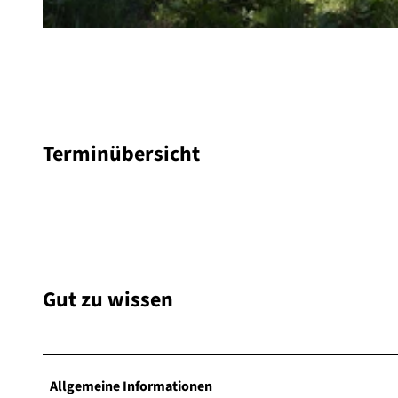
© Heinz Koch, Ski-Club Willingen e.V. |
CC-BY-SA
Terminübersicht
Gut zu wissen
Allgemeine Informationen