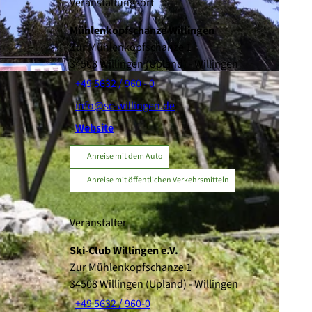
Veranstaltungsort
Mühlenkopfschanze Willingen
Zur Mühlenkopfschanze 1
34508
Willingen (Upland)
- Willingen
+49 5632 / 960 - 0
info@sc-willingen.de
Website
Anreise mit dem Auto
Anreise mit öffentlichen Verkehrsmitteln
Veranstalter
Ski-Club Willingen e.V.
Zur Mühlenkopfschanze 1
34508
Willingen (Upland)
- Willingen
+49 5632 / 960-0