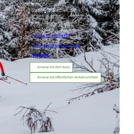
Kontaktdaten
Tourist-Information Willingen
Am Hagen 10
34508
Willingen (Upland)
+49 5632 / 9694353
willingen@willingen.de
Website
Anreise mit dem Auto
Anreise mit öffentlichen Verkehrsmitteln
 und