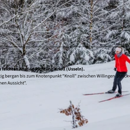
2,09 km
676 m
47 m
en (Upland)
(Upland)
n leichten Anstieg Richtung Knoll (Usseln).
tig bergan bis zum Knotenpunkt "Knoll" zwischen Willingen-Stryck
nen Aussicht".