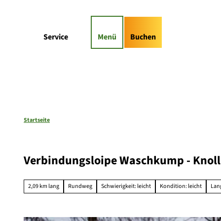
Z
gs-Highlights
Kontaktformular
u
m
Suche
Service
Menü
Buchen
I
n
h
a
l
t
Startseite
Verbindungsloipe Waschkump - Knoll 
2,09 km lang
Rundweg
Schwierigkeit: leicht
Kondition: leicht
Lan