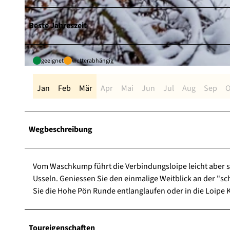
© Wintersport-Arena Sauerland, Stephan Peters |
CC-BY-SA
Beste Jahreszeit
geeignet
wetterabhängig
© Wintersport-Arena Sauerland, Stephan Peters |
CC-BY-SA
Jan
Feb
Mär
Apr
Mai
Jun
Jul
Aug
Sep
O
Wegbeschreibung
Vom Waschkump führt die Verbindungsloipe leicht aber s
Usseln. Geniessen Sie den einmalige Weitblick an der "
Sie die Hohe Pön Runde entlanglaufen oder in die Loipe 
Toureigenschaften