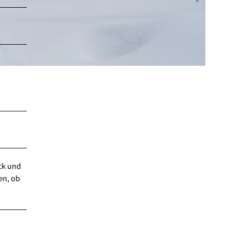
ck und
en, ob