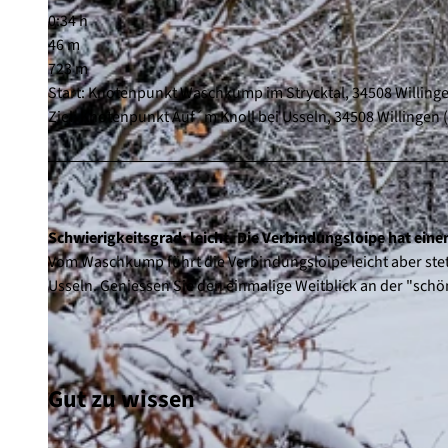
0:34 h
46 m
723 m
Start: Knotenpunkt Waschkump im Strycktal, 34508 Willing
Ziel: Knotenpunkt Auf´m Knoll bei Usseln, 34508 Willingen 
Schwierigkeitsgrad: leicht. Die Verbindungsloipe hat eine
Vom Waschkump führt die Verbindungsloipe leicht aber ste
Usseln. Geniessen Sie den einmalige Weitblick an der "schö
Gut zu wissen