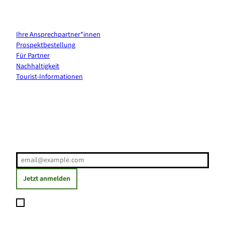
Kontakt & Services
Ihre Ansprechpartner*innen
Prospektbestellung
Für Partner
Nachhaltigkeit
Tourist-Informationen
Erholung direkt ins Postfach
E-Mail-Adresse
(Erforderlich)
Jetzt anmelden
Ich möchte den Newsletter abonnieren und willige ein, dass
meine angegebenen Daten zum Versand des Newsletters
verarbeitet werden. Die Einwilligung kann ich jederzeit mit