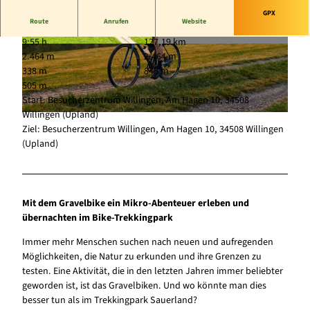
GPX
Route
Anrufen
Website
9:55 h
127,19 km
© Trekkingpark Sauerland, Fotograf phototrave
© Trekkingpark Sauerland, Fotograf phototrave
2.464 m
2.464 m
llers.de |
CC-BY-SA
llers.de |
CC-BY-SA
338 m
843 m
505 m
Start: Besucherzentrum Willingen, Am Hagen 10, 34508
Willingen (Upland)
© Paul Masukowitz Photography |
CC-BY-SA
Ziel: Besucherzentrum Willingen, Am Hagen 10, 34508 Willingen
(Upland)
Mit dem Gravelbike ein Mikro-Abenteuer erleben und
übernachten im Bike-Trekkingpark
Immer mehr Menschen suchen nach neuen und aufregenden
Möglichkeiten, die Natur zu erkunden und ihre Grenzen zu
testen. Eine Aktivität, die in den letzten Jahren immer beliebter
geworden ist, ist das Gravelbiken. Und wo könnte man dies
besser tun als im Trekkingpark Sauerland?