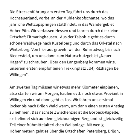
Die Streckenführung am ersten Tag führt uns durch das
Hochsauerland, vorbei an der Mühlenkopfschanze, wo das
jährliche Weltcupspringen stattfindet, in das Wandergebiet
Hoher Pön. Wir verlassen Hessen und fahren durch die kleine
Ortschaft Titmaringhausen. Aus der Talsohle geht es durch
schöne Waldwege nach Küstelberg und durch das Orketal nach
Winterberg. Von hier aus graveln wir den Ruhrradweg bis nach
Niedersfeld, um uns dann zum Naturschutzgebiet „Neuer
Hagen“ zu schrauben. Über den Langenberg kommen wir zu
unserem ersten empfohlenen Trekkinplatz „U4) Ritzhagen bei
Willingen“.
Am zweiten Tag müssen wir etwas mehr Kilometer einplanen,
also starten wir am Morgen, kaufen evtl. noch etwas Proviant in
Willingen ein und dann geht es los. Wir fahren uns erstmal
locker bis nach Brilon Wald warm, um dann einen ersten Anstieg
zu nehmen. Das nächste Zwischenziel ist die Borbeck-Kapelle,
sie befindet sich auf dem gleichnamigen Berg und ist gleichzeitig
Teil einer frühmittelalterlichen Wallanlage. Mit wenig
Höhenmetern geht es über die Ortschaften Petersberg, Brilon,