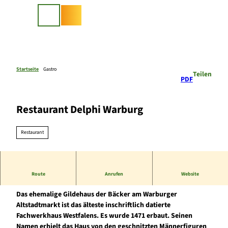
Z
u
Suche
m
I
n
h
a
Startseite
Gastro
Teilen
PDF
l
t
Restaurant Delphi Warburg
Restaurant
Route
Anrufen
Website
Das „Eckmänneken“
Das ehemalige Gildehaus der Bäcker am Warburger
Altstadtmarkt ist das älteste inschriftlich datierte
Fachwerkhaus Westfalens. Es wurde 1471 erbaut. Seinen
Namen erhielt das Haus von den geschnitzten Männerfiguren