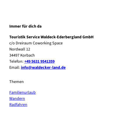
Immer für dich da
Touristik Service Waldeck-Ederbergland GmbH
c/o Dreiraum Coworking Space
Nordwall 12
34497 Korbach
Telefon:
+49 5631 9541359
Email:
info@waldecker-land.de
Themen
Familienurlaub
Wandern
Radfahren
F
P
Y
I
a
i
o
n