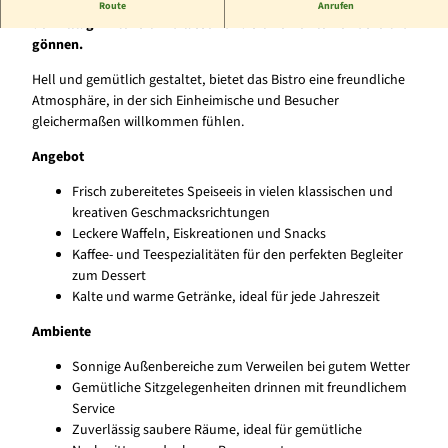
Im Herzen von Nieheim lädt das Eis Cafe Bistro Sol dazu ein,
Route
Anrufen
den Alltag hinter sich zu lassen und sich eine kleine Auszeit zu
gönnen.
Hell und gemütlich gestaltet, bietet das Bistro eine freundliche
Atmosphäre, in der sich Einheimische und Besucher
gleichermaßen willkommen fühlen.
Angebot
Frisch zubereitetes Speiseeis in vielen klassischen und
kreativen Geschmacksrichtungen
Leckere Waffeln, Eiskreationen und Snacks
Kaffee- und Teespezialitäten für den perfekten Begleiter
zum Dessert
Kalte und warme Getränke, ideal für jede Jahreszeit
Ambiente
Sonnige Außenbereiche zum Verweilen bei gutem Wetter
Gemütliche Sitzgelegenheiten drinnen mit freundlichem
Service
Zuverlässig saubere Räume, ideal für gemütliche