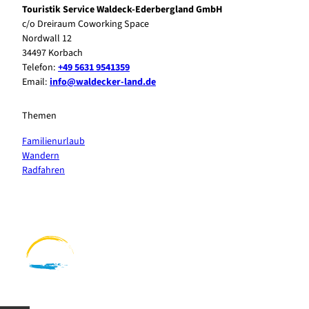
Touristik Service Waldeck-Ederbergland GmbH
c/o Dreiraum Coworking Space
Nordwall 12
34497 Korbach
Telefon:
+49 5631 9541359
Email:
info@waldecker-land.de
Themen
Familienurlaub
Wandern
Radfahren
F
P
Y
I
a
i
o
n
c
n
u
s
e
t
t
t
b
e
u
a
o
r
b
g
o
e
e
r
k
s
a
t
m