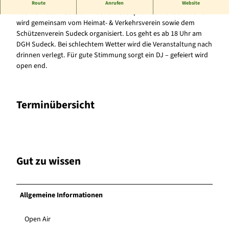
Weinfest in Sudeck
Route
Anrufen
Website
Das Weinfest in Sudeck findet am 5. September 2026 statt und
wird gemeinsam vom Heimat- & Verkehrsverein sowie dem
Schützenverein Sudeck organisiert. Los geht es ab 18 Uhr am
DGH Sudeck. Bei schlechtem Wetter wird die Veranstaltung nach
drinnen verlegt. Für gute Stimmung sorgt ein DJ – gefeiert wird
open end.
Terminübersicht
Gut zu wissen
Allgemeine Informationen
Open Air