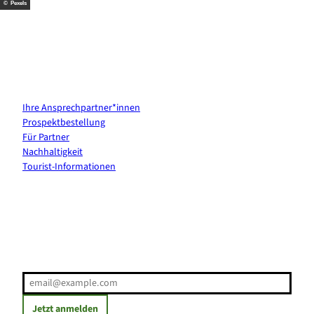
© Pexels
Kontakt & Services
Ihre Ansprechpartner*innen
Prospektbestellung
Für Partner
Nachhaltigkeit
Tourist-Informationen
Erholung direkt ins Postfach
E-Mail-Adresse
(Erforderlich)
Jetzt anmelden