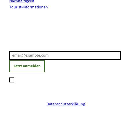
Nachhaltigkeit
Tourist-Informationen
Erholung direkt ins Postfach
E-Mail-Adresse
(Erforderlich)
Jetzt anmelden
Ich möchte den Newsletter abonnieren und willige ein, dass
meine angegebenen Daten zum Versand des Newsletters
verarbeitet werden. Die Einwilligung kann ich jederzeit mit
Wirkung für die Zukunft widerrufen. Weitere Informationen
erhalte ich in der
Datenschutzerklärung
.
(Erforderlich)