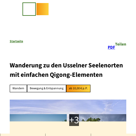
Z
u
Suche
m
I
n
h
a
Startseite
Teilen
PDF
l
t
Wanderung zu den Usselner Seelenorten
mit einfachen Qigong-Elementen
Wandern
Bewegung & Entspannung
ab 10,00 € p.P.