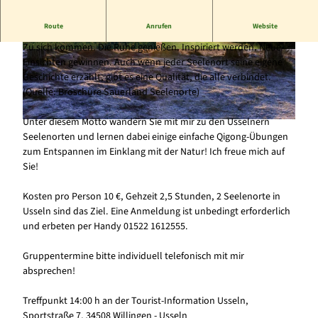
Route
Anrufen
Website
Lebendige Stille
Zu sich kommen. Die Ruhe genießen. Inspiriert werden. Neue
© www.jonasduelberg.com, Jonas Duelberg |
© (c) Klaus-Peter Kappest |
CC-BY-SA
Einsichten gewinnen. Auch wenn jeder Seelenort seine eigene
CC-BY-SA
Geschichte erzählt, gibt es eine Qualität, die alle verbindet.
(Quelle: Broschüre Sauerland Seelenorte)
Unter diesem Motto wandern Sie mit mir zu den Usselnern
© (c) Klaus-Peter Kappest |
CC-BY-SA
Seelenorten und lernen dabei einige einfache Qigong-Übungen
zum Entspannen im Einklang mit der Natur! Ich freue mich auf
Sie!
Kosten pro Person 10 €, Gehzeit 2,5 Stunden, 2 Seelenorte in
Usseln sind das Ziel. Eine Anmeldung ist unbedingt erforderlich
und erbeten per Handy 01522 1612555.
Gruppentermine bitte individuell telefonisch mit mir
absprechen!
Treffpunkt 14:00 h an der Tourist-Information Usseln,
Sportstraße 7, 34508 Willingen - Usseln