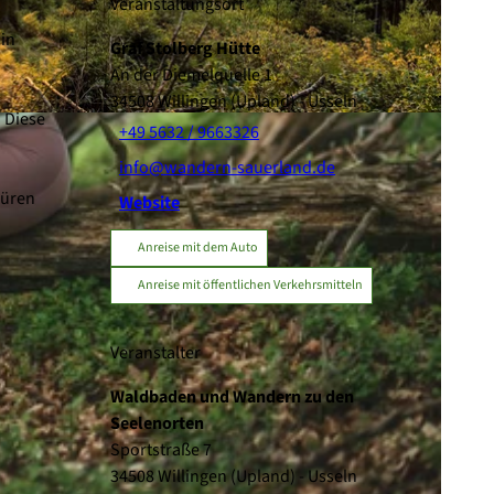
Veranstaltungsort
 in
Graf Stolberg Hütte
An der Diemelquelle 1
34508
Willingen (Upland)
- Usseln
 Diese
+49 5632 / 9663326
info@wandern-sauerland.de
püren
Website
Anreise mit dem Auto
Anreise mit öffentlichen Verkehrsmitteln
Veranstalter
Waldbaden und Wandern zu den
Seelenorten
Sportstraße 7
34508
Willingen (Upland)
- Usseln