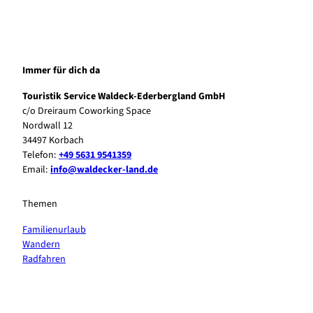
Immer für dich da
Touristik Service Waldeck-Ederbergland GmbH
c/o Dreiraum Coworking Space
Nordwall 12
34497 Korbach
Telefon:
+49 5631 9541359
Email:
info@waldecker-land.de
Themen
Familienurlaub
Wandern
Radfahren
F
P
Y
I