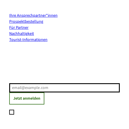
Kontakt & Services
Ihre Ansprechpartner*innen
Prospektbestellung
Für Partner
Nachhaltigkeit
Tourist-Informationen
Erholung direkt ins Postfach
E-Mail-Adresse
(Erforderlich)
Jetzt anmelden
Ich möchte den Newsletter abonnieren und willige ein, dass
meine angegebenen Daten zum Versand des Newsletters
verarbeitet werden. Die Einwilligung kann ich jederzeit mit