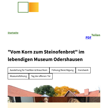
Z
u
Suche
m
I
n
h
a
Startseite
Teilen
PDF
l
t
"Vom Korn zum Steinofenbrot" im
lebendigen Museum Odershausen
Ausstellung für Tradition & Brauchtum
Führung/Besichtigung
Handwerk
Museumsführung
Tag der offenen Tür