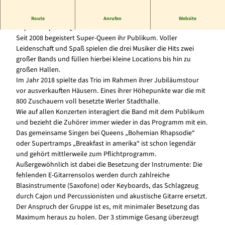
Super-Queen
Route
Anrufen
Website
Supertramp und Queen akustisch!
Seit 2008 begeistert Super-Queen ihr Publikum. Voller
Leidenschaft und Spaß spielen die drei Musiker die Hits zwei
großer Bands und füllen hierbei kleine Locations bis hin zu
großen Hallen.
Im Jahr 2018 spielte das Trio im Rahmen ihrer Jubiläumstour
vor ausverkauften Häusern. Eines ihrer Höhepunkte war die mit
800 Zuschauern voll besetzte Werler Stadthalle.
Wie auf allen Konzerten interagiert die Band mit dem Publikum
und bezieht die Zuhörer immer wieder in das Programm mit ein.
Das gemeinsame Singen bei Queens „Bohemian Rhapsodie“
oder Supertramps „Breakfast in amerika“ ist schon legendär
und gehört mittlerweile zum Pflichtprogramm.
Außergewöhnlich ist dabei die Besetzung der Instrumente: Die
fehlenden E-Gitarrensolos werden durch zahlreiche
Blasinstrumente (Saxofone) oder Keyboards, das Schlagzeug
durch Cajon und Percussionisten und akustische Gitarre ersetzt.
Der Anspruch der Gruppe ist es, mit minimaler Besetzung das
Maximum heraus zu holen. Der 3 stimmige Gesang überzeugt