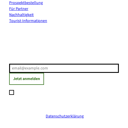
Prospektbestellung
Für Partner
Nachhaltigkeit
Tourist-Informationen
Erholung direkt ins Postfach
E-Mail-Adresse
(Erforderlich)
Jetzt anmelden
Ich möchte den Newsletter abonnieren und willige ein, dass
meine angegebenen Daten zum Versand des Newsletters
verarbeitet werden. Die Einwilligung kann ich jederzeit mit
Wirkung für die Zukunft widerrufen. Weitere Informationen
erhalte ich in der
Datenschutzerklärung
.
(Erforderlich)