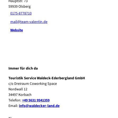
Hauptstr. 73
59939
Olsberg
0175-8778710
mail@team-valentin.de
Website
Immer für dich da
Touristik Service Waldeck-Ederbergland GmbH
c/o Dreiraum Coworking Space
Nordwall 12
34497 Korbach
Telefon:
+49 5631 9541359
Email:
info@waldecker-land.de