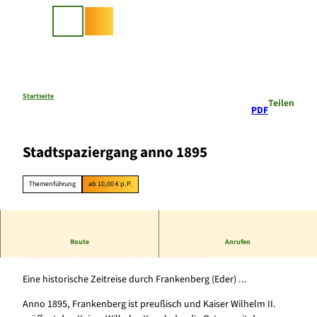
Z
u
Suche
m
I
n
h
a
Startseite
Teilen
PDF
l
t
Stadtspaziergang anno 1895
Themenführung
ab 10,00 € p.P.
Begleiten Sie ‘s Mariechen auf einem Spaziergang durch die
Route
Anrufen
Altstadt kurz vor der Jahrhundertwende.
Eine historische Zeitreise durch Frankenberg (Eder) ...
Anno 1895, Frankenberg ist preußisch und Kaiser Wilhelm II.