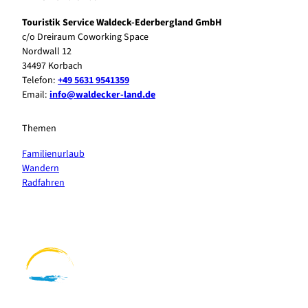
Touristik Service Waldeck-Ederbergland GmbH
c/o Dreiraum Coworking Space
Nordwall 12
34497 Korbach
Telefon:
+49 5631 9541359
Email:
info@waldecker-land.de
Themen
Familienurlaub
Wandern
Radfahren
F
P
Y
I
a
i
o
n
c
n
u
s
e
t
t
t
b
e
u
a
o
r
b
g
o
e
e
r
k
s
a
t
m