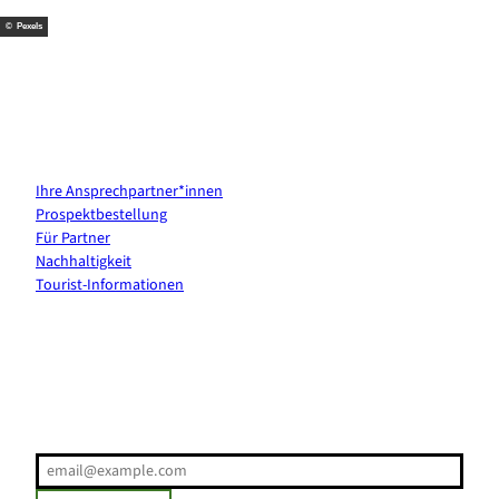
© Pexels
Kontakt & Services
Ihre Ansprechpartner*innen
Prospektbestellung
Für Partner
Nachhaltigkeit
Tourist-Informationen
Erholung direkt ins Postfach
E-Mail-Adresse
(Erforderlich)