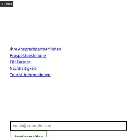
© Pexels
Kontakt & Services
Ihre Ansprechpartner*innen
Prospektbestellung
Für Partner
Nachhaltigkeit
Tourist-Informationen
Erholung direkt ins Postfach
E-Mail-Adresse
(Erforderlich)