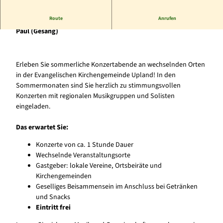
Route
Anrufen
Duo tonArt Korbach, Gerald Berberich (Gitarre) und Claudia
Paul (Gesang)
Erleben Sie sommerliche Konzertabende an wechselnden Orten
in der Evangelischen Kirchengemeinde Upland! In den
Sommermonaten sind Sie herzlich zu stimmungsvollen
Konzerten mit regionalen Musikgruppen und Solisten
eingeladen.
Das erwartet Sie:
Konzerte von ca. 1 Stunde Dauer
Wechselnde Veranstaltungsorte
Gastgeber: lokale Vereine, Ortsbeiräte und
Kirchengemeinden
Geselliges Beisammensein im Anschluss bei Getränken
und Snacks
Eintritt frei