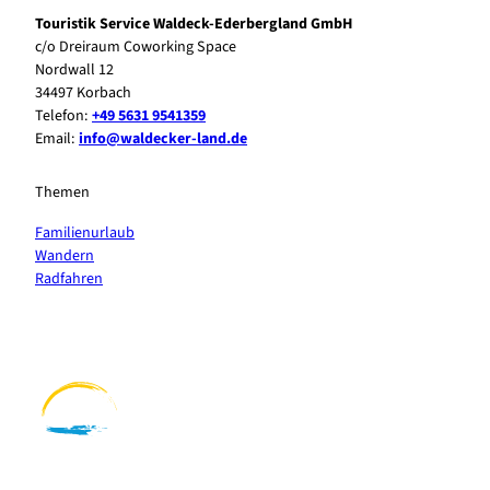
Touristik Service Waldeck-Ederbergland GmbH
c/o Dreiraum Coworking Space
Nordwall 12
34497 Korbach
Telefon:
+49 5631 9541359
Email:
info@waldecker-land.de
Themen
Familienurlaub
Wandern
Radfahren
F
P
Y
I
a
i
o
n
c
n
u
s
e
t
t
t
b
e
u
a
o
r
b
g
o
e
e
r
k
s
a
t
m