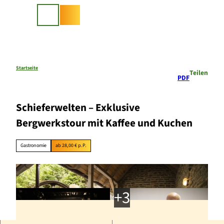
Z
u
Suche
m
I
n
h
a
Startseite
Teilen
PDF
l
t
Schieferwelten – Exklusive
Bergwerkstour mit Kaffee und Kuchen
Gastronomie
ab 28,00 € p.P.