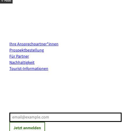
© Pexels
Kontakt & Services
Ihre Ansprechpartner*innen
Prospektbestellung
Für Partner
Nachhaltigkeit
Tourist-Informationen
Erholung direkt ins Postfach
E-Mail-Adresse
(Erforderlich)
Jetzt anmelden