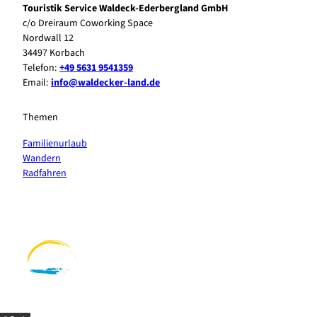
Touristik Service Waldeck-Ederbergland GmbH
c/o Dreiraum Coworking Space
Nordwall 12
34497 Korbach
Telefon:
+49 5631 9541359
Email:
info@waldecker-land.de
Themen
Familienurlaub
Wandern
Radfahren
F
P
Y
I
a
i
o
n
c
n
u
s
e
t
t
t
b
e
u
a
o
r
b
g
o
e
e
r
k
s
a
t
m