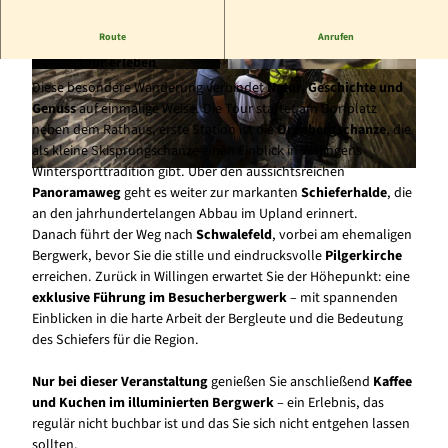
Route
Anrufen
Natur, Geschichte und Genuss bei dieser einzigartigen
Wandertour erleben
© Freizeitwelt Willingen, sabrinity, Sabrina Voss
© Freizeitwelt Willingen, sabrinity, Sabrina Voss
Diese besondere Wanderung verbindet
Natur, Geschichte und
|
CC-BY-SA
|
CC-BY-SA
Genuss
auf einmalige Weise. Die Tour startet am Dorfplatz
neben dem Rathaus, erste Station ist die
Orenbergschanze
, die
als kleine Skisprungschanze einen Einblick in Willingens
Wintersporttradition gibt. Über den aussichtsreichen
© Freizeitwelt Willingen, sabrinity, Sabrina Voss |
CC-BY-SA
Panoramaweg
geht es weiter zur markanten
Schieferhalde
, die
an den jahrhundertelangen Abbau im Upland erinnert.
Danach führt der Weg nach
Schwalefeld
, vorbei am ehemaligen
Bergwerk, bevor Sie die stille und eindrucksvolle
Pilgerkirche
erreichen. Zurück in Willingen erwartet Sie der Höhepunkt: eine
exklusive Führung im Besucherbergwerk
– mit spannenden
Einblicken in die harte Arbeit der Bergleute und die Bedeutung
des Schiefers für die Region.
Nur bei dieser Veranstaltung
genießen Sie anschließend
Kaffee
und Kuchen im illuminierten Bergwerk
– ein Erlebnis, das
regulär nicht buchbar ist und das Sie sich nicht entgehen lassen
sollten.