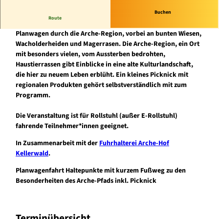
Buchen
Route
Gemütlich gondelt der von mächtigen Kaltblütern gezogene
Planwagen durch die Arche-Region, vorbei an bunten Wiesen,
Wacholderheiden und Magerrasen. Die Arche-Region, ein Ort
mit besonders vielen, vom Aussterben bedrohten,
Haustierrassen gibt Einblicke in eine alte Kulturlandschaft,
die hier zu neuem Leben erblüht. Ein kleines Picknick mit
regionalen Produkten gehört selbstverständlich mit zum
Programm.
Die Veranstaltung ist für Rollstuhl (außer E-Rollstuhl)
fahrende Teilnehmer*innen geeignet.
In Zusammenarbeit mit der
Fuhrhalterei Arche-Hof
Kellerwald
.
Planwagenfahrt Haltepunkte mit kurzem Fußweg zu den
Besonderheiten des Arche-Pfads inkl. Picknick
Terminübersicht