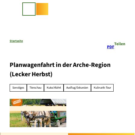
Z
u
Suche
m
I
n
h
a
Startseite
Teilen
PDF
l
t
Planwagenfahrt in der Arche-Region
(Lecker Herbst)
Sonstiges
Tierschau
Kutschfahrt
Ausflug/Exkursion
Kulinarik-Tour
© regiondo.com