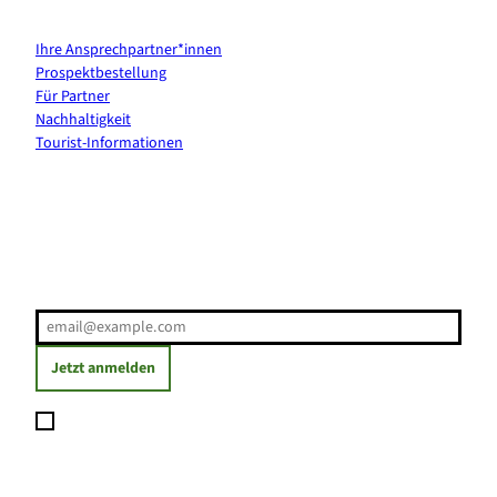
Kontakt & Services
Ihre Ansprechpartner*innen
Prospektbestellung
Für Partner
Nachhaltigkeit
Tourist-Informationen
Erholung direkt ins Postfach
E-Mail-Adresse
(Erforderlich)
Jetzt anmelden
Ich möchte den Newsletter abonnieren und willige ein, dass
meine angegebenen Daten zum Versand des Newsletters
verarbeitet werden. Die Einwilligung kann ich jederzeit mit
Wirkung für die Zukunft widerrufen. Weitere Informationen