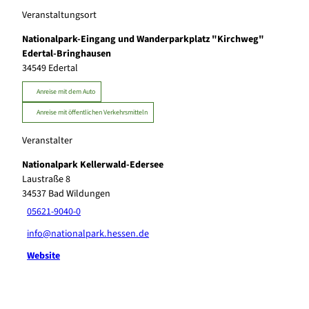
n
Veranstaltungsort
a
J
Nationalpark-Eingang und Wanderparkplatz "Kirchweg"
g
Edertal-Bringhausen
e
34549
Edertal
r
Anreise mit dem Auto
Anreise mit öffentlichen Verkehrsmitteln
Veranstalter
Nationalpark Kellerwald-Edersee
Laustraße 8
34537
Bad Wildungen
05621-9040-0
info@nationalpark.hessen.de
Website