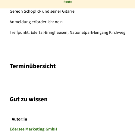
Route
e
Rangerwanderung entlang der Bloßenberg-Route begleitet von
o
Gereon Schoplick und seiner Gitarre.
n
Anmeldung erforderlich: nein
S
c
Treffpunkt: Edertal-Bringhausen, Nationalpark-Eingang Kirchweg
h
o
p
l
i
Terminübersicht
c
k
u
n
d
Gut zu wissen
N
i
c
o
Autor:in
l
Edersee Marketing GmbH
B