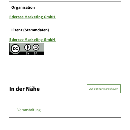
r
Organisation
n
i
Edersee Marketing GmbH
n
g
Lizenz (Stammdaten)
h
a
Edersee Marketing GmbH
u
s
2
F
o
t
o
In der Nähe
K
Auf der Karte anschauen
a
t
h
Veranstaltung
a
r
i