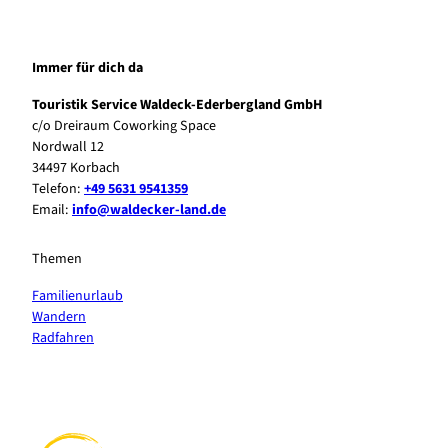
Immer für dich da
Touristik Service Waldeck-Ederbergland GmbH
c/o Dreiraum Coworking Space
Nordwall 12
34497 Korbach
Telefon:
+49 5631 9541359
Email:
info@waldecker-land.de
Themen
Familienurlaub
Wandern
Radfahren
F
P
Y
I
a
i
o
n
c
n
u
s
e
t
t
t