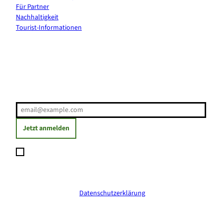
Für Partner
Nachhaltigkeit
Tourist-Informationen
Erholung direkt ins Postfach
E-Mail-Adresse
(Erforderlich)
Jetzt anmelden
Ich möchte den Newsletter abonnieren und willige ein, dass
meine angegebenen Daten zum Versand des Newsletters
verarbeitet werden. Die Einwilligung kann ich jederzeit mit
Wirkung für die Zukunft widerrufen. Weitere Informationen
erhalte ich in der
Datenschutzerklärung
.
(Erforderlich)