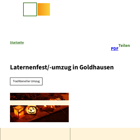
Z
u
Suche
m
I
n
h
a
Startseite
Teilen
PDF
l
t
Laternenfest/-umzug in Goldhausen
Traditioneller Umzug
© pixabay, worldvoyager