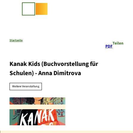
Z
u
Suche
m
I
n
h
a
Startseite
Teilen
PDF
l
t
Kanak Kids (Buchvorstellung für
Schulen) - Anna Dimitrova
Weitere Veranstaltung
© Atrium Verlag