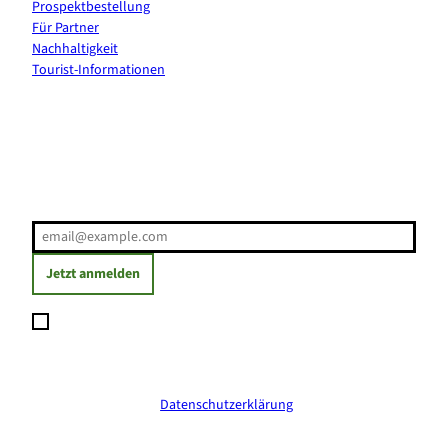
Prospektbestellung
Für Partner
Nachhaltigkeit
Tourist-Informationen
Erholung direkt ins Postfach
E-Mail-Adresse
(Erforderlich)
Jetzt anmelden
Ich möchte den Newsletter abonnieren und willige ein, dass
meine angegebenen Daten zum Versand des Newsletters
verarbeitet werden. Die Einwilligung kann ich jederzeit mit
Wirkung für die Zukunft widerrufen. Weitere Informationen
erhalte ich in der
Datenschutzerklärung
.
(Erforderlich)