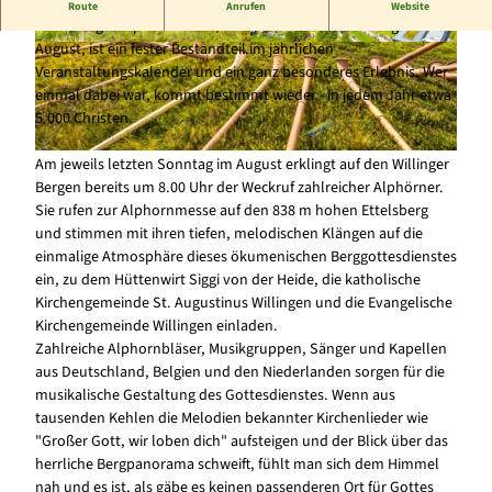
Auf dem Willinger Ettelsberg
Route
Anrufen
Website
Die Willinger Alphornmesse, immer am letzten Sonntag im
August, ist ein fester Bestandteil im jährlichen
© Tourist-Information Willingen, y-site.de |
© Tourist-Information Willingen, y-site.de |
CC-BY-SA
CC-BY-SA
Veranstaltungskalender und ein ganz besonderes Erlebnis. Wer
einmal dabei war, kommt bestimmt wieder - in jedem Jahr etwa
5.000 Christen.
Am jeweils letzten Sonntag im August erklingt auf den Willinger
© Tourist-Information Willingen, y-site.de |
CC-BY-SA
Bergen bereits um 8.00 Uhr der Weckruf zahlreicher Alphörner.
Sie rufen zur Alphornmesse auf den 838 m hohen Ettelsberg
und stimmen mit ihren tiefen, melodischen Klängen auf die
einmalige Atmosphäre dieses ökumenischen Berggottesdienstes
ein, zu dem Hüttenwirt Siggi von der Heide, die katholische
Kirchengemeinde St. Augustinus Willingen und die Evangelische
Kirchengemeinde Willingen einladen.
Zahlreiche Alphornbläser, Musikgruppen, Sänger und Kapellen
aus Deutschland, Belgien und den Niederlanden sorgen für die
musikalische Gestaltung des Gottesdienstes. Wenn aus
tausenden Kehlen die Melodien bekannter Kirchenlieder wie
"Großer Gott, wir loben dich" aufsteigen und der Blick über das
herrliche Bergpanorama schweift, fühlt man sich dem Himmel
nah und es ist, als gäbe es keinen passenderen Ort für Gottes