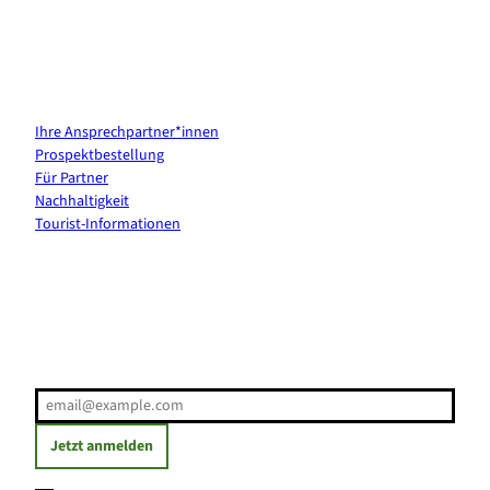
Kontakt & Services
Ihre Ansprechpartner*innen
Prospektbestellung
Für Partner
Nachhaltigkeit
Tourist-Informationen
Erholung direkt ins Postfach
E-Mail-Adresse
(Erforderlich)
Jetzt anmelden