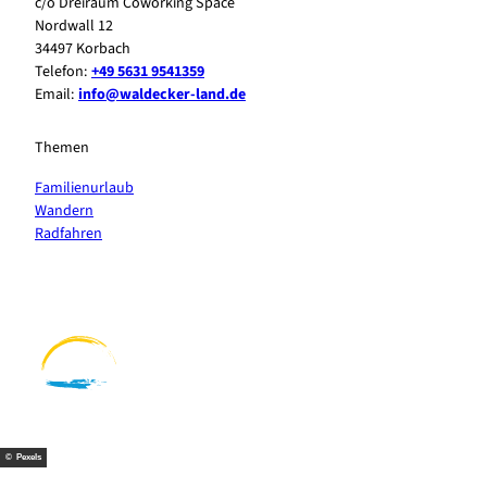
c/o Dreiraum Coworking Space
Nordwall 12
34497 Korbach
Telefon:
+49 5631 9541359
Email:
info@waldecker-land.de
Themen
Familienurlaub
Wandern
Radfahren
F
P
Y
I
a
i
o
n
c
n
u
s
e
t
t
t
b
e
u
a
o
r
b
g
o
e
e
r
k
s
a
t
m
© Pexels