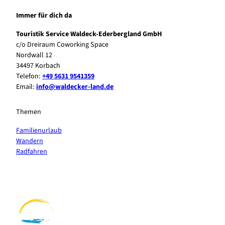
Immer für dich da
Touristik Service Waldeck-Ederbergland GmbH
c/o Dreiraum Coworking Space
Nordwall 12
34497 Korbach
Telefon:
+49 5631 9541359
Email:
info@waldecker-land.de
Themen
Familienurlaub
Wandern
Radfahren
F
P
Y
I
a
i
o
n
c
n
u
s
e
t
t
t
b
e
u
a
o
r
b
g