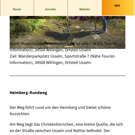
GPX
Route
Anrufen
Website
1:22 h
4,17 km
© Tourist-Information Willingen, Klaus-Peter K
© (c) Klaus-Peter Kappest |
CC-BY-SA
90 m
90 m
appest |
CC-BY-SA
584 m
674 m
90 m
Start: Wanderparkplatz Usseln, Sportstraße 7 (Nähe Tourist-
Information), 34508 Willingen, Ortsteil Usseln
© (c) Klaus-Peter Kappest |
CC-BY-SA
Ziel: Wanderparkplatz Usseln, Sportstraße 7 (Nähe Tourist-
Information), 34508 Willingen, Ortsteil Usseln
Heimberg-Rundweg
Der Weg führt rund um den Heimberg und bietet schöne
Aussichten.
Am Weg liegt das Christenbörnchen, eine kleine Quelle, die sich
an der Straße zwischen Usseln und Rattlar befindet. Der